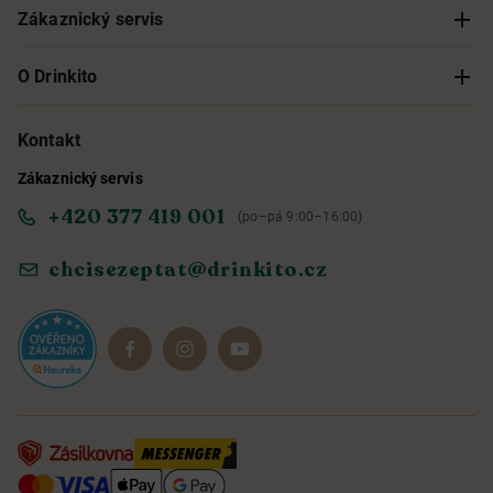
Zákaznický servis
Sledování objednávky
O Drinkito
Možnosti doručení a platby
O nás
Kontakt
Zákaznický servis
Obchodní podmínky
Informace o přístupnosti služby
+420 377 419 001
(po–pá 9:00–16:00)
Ochrana osobních údajů
Objevte naše novinky
chcisezeptat@drinkito.cz
Reklamace a vrácení
Magazín
Dárkové sady