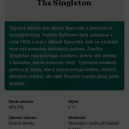
The Singleton
Typická whisky pro oblast Speyside s jemnými a
ovocnými tóny. Palírna Dufftown byla založena v
roce 1896 a leží v oblasti Speyside, kde se nachází
více než polovina skotských palíren. Značka
Singleton reprezentuje moderní, jemný styl whisky
s bohatou, lehce ovocnou chutí. Typickým znakem
palírny je losos, který reprezentuje čistotu, historii,
skotskou tradici, ale také filozofii značky plout proti
proudu.
Obsah alkoholu
Objem
40% Obj.
0.7 l
Zákonné zařazení
Skladování
Scotch Whisky
Skladujte v suchu při teplotě