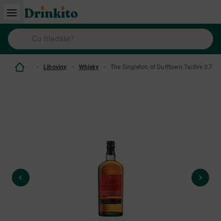
Lihoviny
Whisky
The Singleton of Dufftown Tailfire 0,7 L