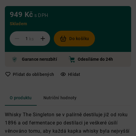
949 Kč
s DPH
Skladem
Do košíku
ks
Garance nerozbití
Odesíláme do 24h
Přidat do oblíbených
Hlídat
O produktu
Nutriční hodnoty
Whisky The Singleton se v palírně destiluje již od roku
1896 a od fermentace po destilaci je veškeré úsilí
věnováno tomu, aby každá kapka whisky byla nejvyšší