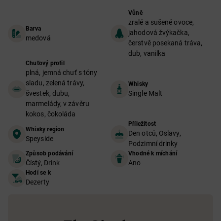
Vůně
zralé a sušené ovoce,
Barva
jahodová žvýkačka,
medová
čerstvě posekaná tráva,
dub, vanilka
Chuťový profil
plná, jemná chuť s tóny
sladu, zelená trávy,
Whisky
švestek, dubu,
Single Malt
marmelády, v závěru
kokos, čokoláda
Příležitost
Whisky region
Den otců, Oslavy,
Speyside
Podzimní drinky
Způsob podávání
Vhodné k míchání
Čístý, Drink
Ano
Hodí se k
Dezerty