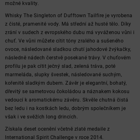
možné kvality.
Whisky The Singleton of Dufftown Tailfire je vyrobena
z čisté, pramenité vody. Má střední až husté tělo. Díky
zrání v sudech z evropského dubu má vyváženou vůni i
chuť. Ve vůni můžete cítit tóny zralého a sušeného
ovoce, následované sladkou chutí jahodové žvýkačky,
následně nádech čerstvě posekané trávy. V chuťovém
profilu je pak cítit ječný slad, zelená tráva, poté
marmeláda, slupky švestek, následované suchým,
kořenitě sladkým dubem. Závěr je elegantní, bohatý,
dřevitý se sametovou čokoládou a náznakem kokosu
vedoucí k aromatickému závěru. Skvěle chutná čistá
bez ledu i na kostkách ledu, dobrým společníkem je
však i ve svěžích long drincích.
Získala deset ocenění včetně zlaté medaile z
International Spirit Challenge v roce 2014.