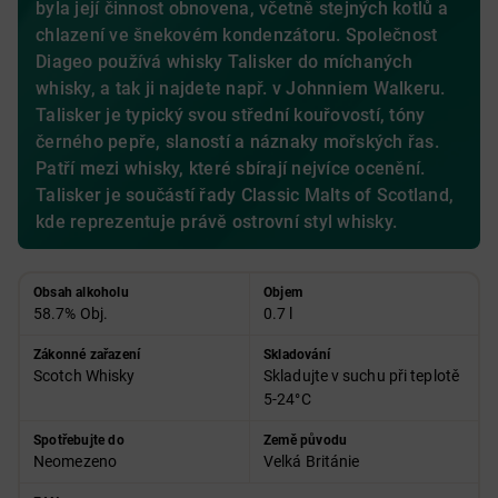
byla její činnost obnovena, včetně stejných kotlů a
chlazení ve šnekovém kondenzátoru. Společnost
Diageo používá whisky Talisker do míchaných
whisky, a tak ji najdete např. v Johnniem Walkeru.
Talisker je typický svou střední kouřovostí, tóny
černého pepře, slaností a náznaky mořských řas.
Patří mezi whisky, které sbírají nejvíce ocenění.
Talisker je součástí řady Classic Malts of Scotland,
kde reprezentuje právě ostrovní styl whisky.
Obsah alkoholu
Objem
58.7% Obj.
0.7 l
Zákonné zařazení
Skladování
Scotch Whisky
Skladujte v suchu při teplotě
5-24°C
Spotřebujte do
Země původu
Neomezeno
Velká Británie