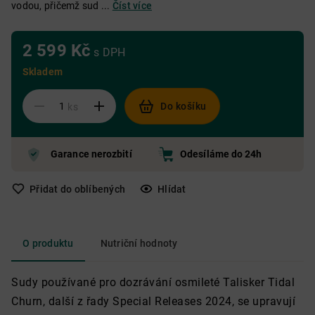
vodou, přičemž sud ...
Číst více
2 599 Kč
s DPH
Skladem
Do košíku
ks
Garance nerozbití
Odesíláme do 24h
Přidat do oblíbených
Hlídat
O produktu
Nutriční hodnoty
Sudy používané pro dozrávání osmileté Talisker Tidal
Churn, další z řady Special Releases 2024, se upravují