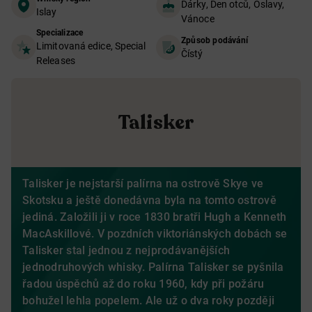
Dárky, Den otců, Oslavy,
Islay
Vánoce
Specializace
Způsob podávání
Limitovaná edice, Special
Čístý
Releases
Talisker
Talisker je nejstarší palírna na ostrově Skye ve
Skotsku a ještě donedávna byla na tomto ostrově
jediná. Založili ji v roce 1830 bratři Hugh a Kenneth
MacAskillové. V pozdních viktoriánských dobách se
Talisker stal jednou z nejprodávanějších
jednodruhových whisky. Palírna Talisker se pyšnila
řadou úspěchů až do roku 1960, kdy při požáru
bohužel lehla popelem. Ale už o dva roky později