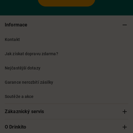
Informace
Kontakt
Jak získat dopravu zdarma?
Nejčastější dotazy
Garance nerozbití zásilky
Soutěže a akce
Zákaznický servis
Sledování objednávky
O Drinkito