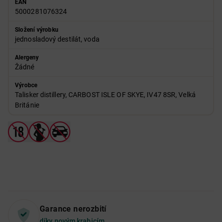
EAN
5000281076324
Složení výrobku
jednosladový destilát, voda
Alergeny
Žádné
Výrobce
Talisker distillery, CARBOST ISLE OF SKYE, IV47 8SR, Velká
Británie
Garance nerozbití
díky novým krabicím