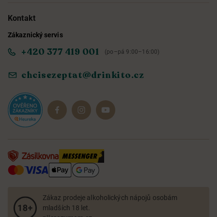
Možnosti doručení a platby
O nás
Kontakt
Zákaznický servis
Obchodní podmínky
Informace o přístupnosti služby
+420 377 419 001
(po–pá 9:00–16:00)
Ochrana osobních údajů
Objevte naše novinky
chcisezeptat@drinkito.cz
Reklamace a vrácení
Magazín
Dárkové sady
Zákaz prodeje alkoholických nápojů osobám
mladších 18 let.