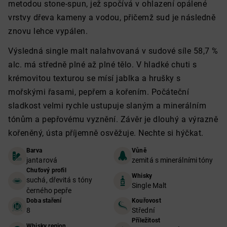
metodou stone-spun, jež spočívá v ohlazení opálené
vrstvy dřeva kameny a vodou, přičemž sud je následně
znovu lehce vypálen.
Výsledná single malt nalahvovaná v sudové síle 58,7 %
alc. má středně plné až plné tělo. V hladké chuti s
krémovitou texturou se mísí jablka a hrušky s
mořskými řasami, pepřem a kořením. Počáteční
sladkost velmi rychle ustupuje slaným a minerálním
tónům a pepřovému vyznění. Závěr je dlouhý a výrazně
kořeněný, ústa příjemně osvěžuje. Nechte si hýčkat.
Barva
Vůně
jantarová
zemitá s minerálními tóny
Chuťový profil
Whisky
suchá, dřevitá s tóny
Single Malt
černého pepře
Doba staření
Kouřovost
8
Střední
Příležitost
Whisky region