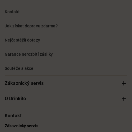
Kontakt
Jak získat dopravu zdarma?
Nejčastější dotazy
Garance nerozbití zásilky
Soutěže a akce
Zákaznický servis
Sledování objednávky
O Drinkito
Možnosti doručení a platby
O nás
Kontakt
Zákaznický servis
Obchodní podmínky
Informace o přístupnosti služby