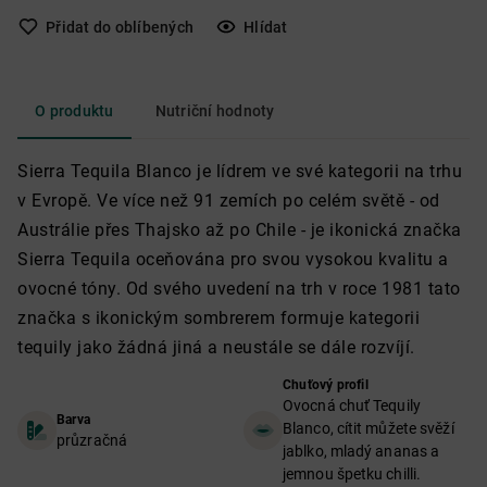
Přidat do oblíbených
Hlídat
O produktu
Nutriční hodnoty
Sierra Tequila Blanco je lídrem ve své kategorii na trhu
v Evropě. Ve více než 91 zemích po celém světě - od
Austrálie přes Thajsko až po Chile - je ikonická značka
Sierra Tequila oceňována pro svou vysokou kvalitu a
ovocné tóny. Od svého uvedení na trh v roce 1981 tato
značka s ikonickým sombrerem formuje kategorii
tequily jako žádná jiná a neustále se dále rozvíjí.
Chuťový profil
Ovocná chuť Tequily
Barva
Blanco, cítit můžete svěží
průzračná
jablko, mladý ananas a
jemnou špetku chilli.