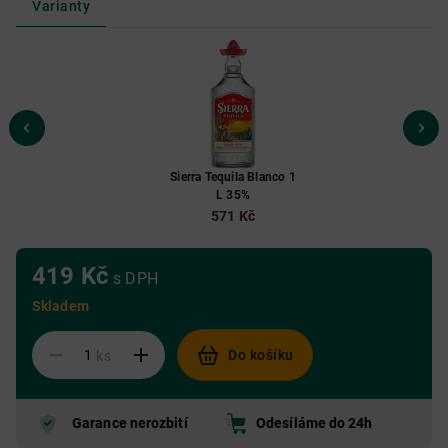
Varianty
Sierra Tequila Blanco 1
L 35%
571 Kč
419 Kč
s DPH
Skladem
Do košíku
ks
Garance nerozbití
Odesíláme do 24h