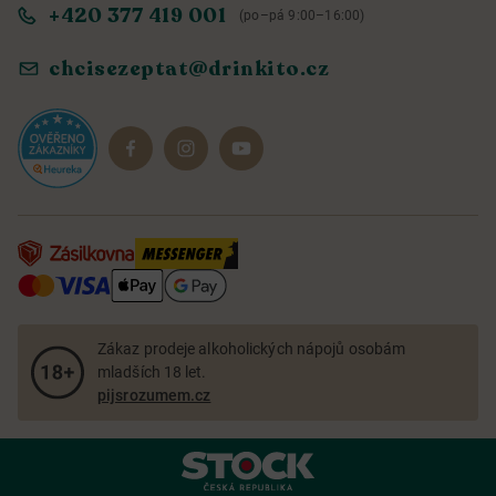
+420 377 419 001
(po–pá 9:00–16:00)
Ochrana osobních údajů
Objevte naše novinky
chcisezeptat@drinkito.cz
Reklamace a vrácení
Magazín
Dárkové sady
Zákaz prodeje alkoholických nápojů osobám
mladších 18 let.
pijsrozumem.cz