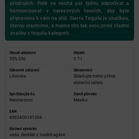
přístrojích. Poté se nechá pár týdnu odpočívat a
harmonizovat v nerezových tancích, aby byla
připravena k vám na stůl. Sierra Tequila je značkou,
kterou vlastníme, a máme tím tak svou první vlastní
značku v tequila kategorii.
Obsah alkoholu
Objem
35% Obj.
0.7 l
Zákonné zařazení
Skladování
Lihovina
Skladujte mimo přímé
sluneční záření.
Spotřebujte do
Země původu
Neomezeno
Mexiko
EAN
4062400181204
Složení výrobku
voda, destilát z modré agáve