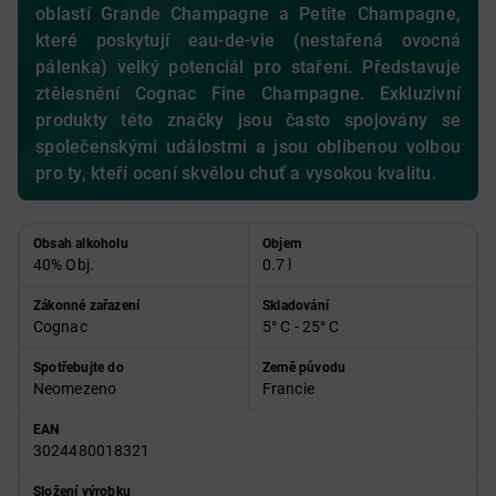
oblastí Grande Champagne a Petite Champagne,
které poskytují eau-de-vie (nestařená ovocná
pálenka) velký potenciál pro staření. Představuje
ztělesnění Cognac Fine Champagne. Exkluzivní
produkty této značky jsou často spojovány se
společenskými událostmi a jsou oblíbenou volbou
pro ty, kteří ocení skvělou chuť a vysokou kvalitu.
Obsah alkoholu
Objem
40% Obj.
0.7 l
Zákonné zařazení
Skladování
Cognac
5° C - 25° C
Spotřebujte do
Země původu
Neomezeno
Francie
EAN
3024480018321
Složení výrobku