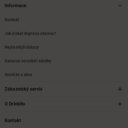
Informace
Kontakt
Jak získat dopravu zdarma?
Nejčastější dotazy
Garance nerozbití zásilky
Soutěže a akce
Zákaznický servis
Sledování objednávky
O Drinkito
Možnosti doručení a platby
O nás
Kontakt