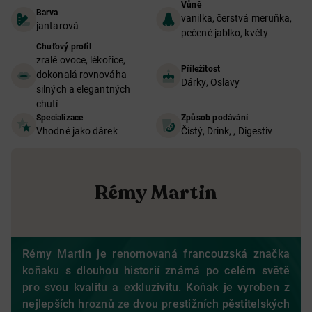
Vůně
Barva
vanilka, čerstvá meruňka,
jantarová
pečené jablko, květy
Chuťový profil
zralé ovoce, lékořice,
Příležitost
dokonalá rovnováha
Dárky, Oslavy
silných a elegantných
chutí
Specializace
Způsob podávání
Vhodné jako dárek
Čístý, Drink, , Digestiv
Rémy Martin
Rémy Martin je renomovaná francouzská značka
koňaku s dlouhou historií známá po celém světě
pro svou kvalitu a exkluzivitu. Koňak je vyroben z
nejlepších hroznů ze dvou prestižních pěstitelských