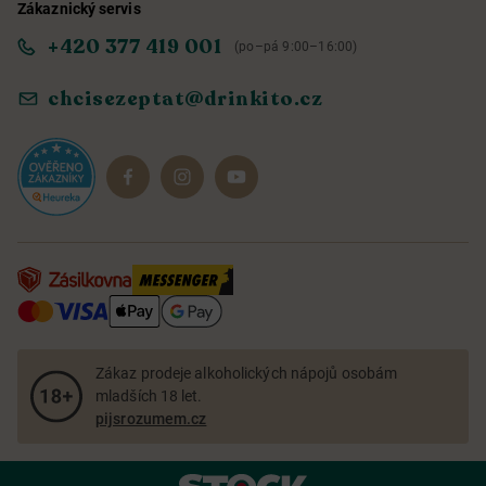
Zákaznický servis
Obchodní podmínky
Informace o přístupnosti služby
+420 377 419 001
(po–pá 9:00–16:00)
Ochrana osobních údajů
Objevte naše novinky
chcisezeptat@drinkito.cz
Reklamace a vrácení
Magazín
Dárkové sady
Zákaz prodeje alkoholických nápojů osobám
mladších 18 let.
pijsrozumem.cz