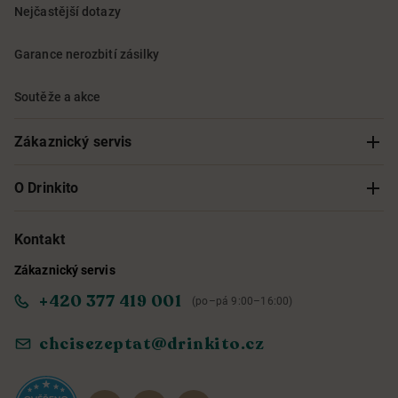
Nejčastější dotazy
Garance nerozbití zásilky
Soutěže a akce
Zákaznický servis
Sledování objednávky
O Drinkito
Možnosti doručení a platby
O nás
Kontakt
Zákaznický servis
Obchodní podmínky
Informace o přístupnosti služby
+420 377 419 001
(po–pá 9:00–16:00)
Ochrana osobních údajů
Objevte naše novinky
chcisezeptat@drinkito.cz
Reklamace a vrácení
Magazín