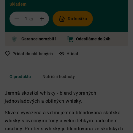
Skladem
Do košíku
ks
Garance nerozbití
Odesíláme do 24h
Přidat do oblíbených
Hlídat
O produktu
Nutriční hodnoty
Jemná skostká whisky - blend vybraných
jednosladových a obilných whisky.
Skvěle vyvážená a velmi jemná blendovaná skotská
whisky s ovocnými tóny a velmi lehkým nádechem
rašeliny. Printer´s whisky je blendována ze skotských