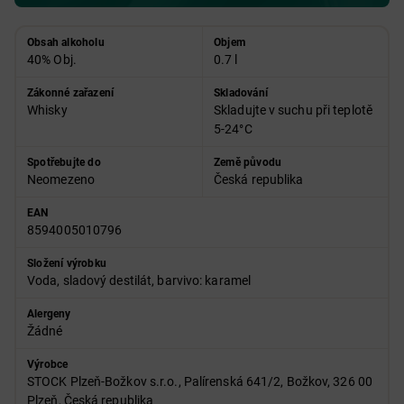
Obsah alkoholu
Objem
40% Obj.
0.7 l
Zákonné zařazení
Skladování
Whisky
Skladujte v suchu při teplotě
5-24°C
Spotřebujte do
Země původu
Neomezeno
Česká republika
EAN
8594005010796
Složení výrobku
Voda, sladový destilát, barvivo: karamel
Alergeny
Žádné
Výrobce
STOCK Plzeň-Božkov s.r.o., Palírenská 641/2, Božkov, 326 00
Plzeň, Česká republika