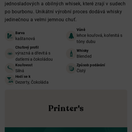
jednosladových a obilných whisek, které zrají v sudech
po bourbonu. Unikátní výrobní proces dodává whisky
jedinečnou a velmi jemnou chuť.
Vůně
Barva
lehce kouřová, kořenitá s
kaštanová
tóny dubu
Chuťový profil
Whisky
výrazná a dřevitá s
Blended
datlemi a čokoládou
Kouřovost
Způsob podávání
Silná
Čístý
Hodí se k
Dezerty, Čokoláda
Printer's