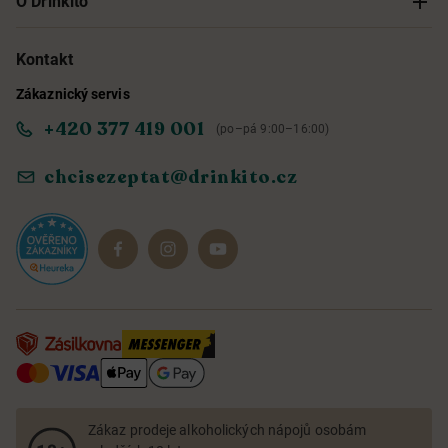
O Drinkito
Možnosti doručení a platby
O nás
Kontakt
Zákaznický servis
Obchodní podmínky
Informace o přístupnosti služby
+420 377 419 001
(po–pá 9:00–16:00)
Ochrana osobních údajů
Objevte naše novinky
chcisezeptat@drinkito.cz
Reklamace a vrácení
Magazín
Dárkové sady
Zákaz prodeje alkoholických nápojů osobám