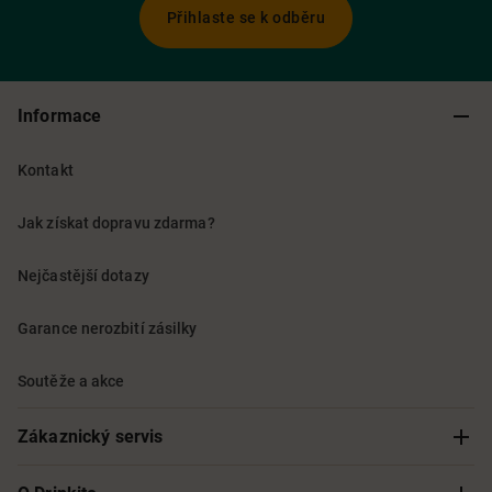
Přihlaste se k odběru
Informace
Kontakt
Jak získat dopravu zdarma?
Nejčastější dotazy
Garance nerozbití zásilky
Soutěže a akce
Zákaznický servis
Sledování objednávky