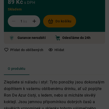
89 Kč
s DPH
Skladem
Do košíku
ks
Garance nerozbití
Odesíláme do 24h
Přidat do oblíbených
Hlídat
O produktu
Zlepšete si náladu i styl: Tyto ponožky jsou dokonalým
doplňkem k vašemu oblíbenému drinku, ať už popíjíte
Ron De Azur čistý, s ledem, nebo si mícháte skvělý
koktejl. Jsou jemnou připomínkou dobrých časů a
skvělých vzpomínek u sklenky tohoto výjimečného