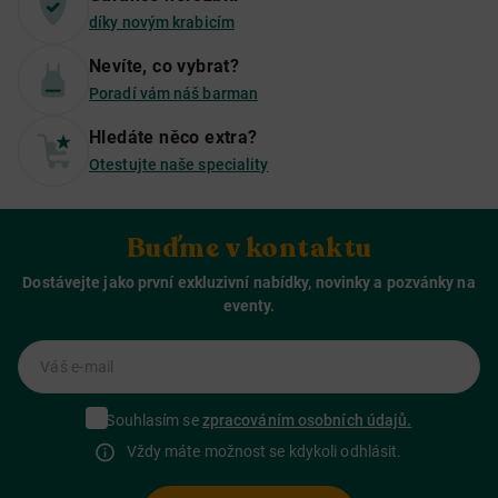
díky novým krabicím
Nevíte, co vybrat?
Poradí vám náš barman
Hledáte něco extra?
Otestujte naše speciality
Buďme v kontaktu
Dostávejte jako první exkluzivní nabídky, novinky a pozvánky na
eventy.
Váš e-mail
Souhlasím se
zpracováním osobních údajů.
Vždy máte možnost se kdykoli odhlásit.