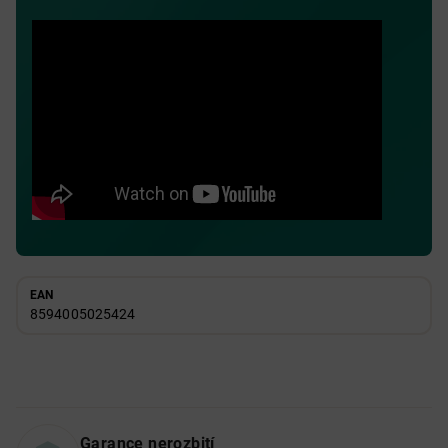
EAN
8594005025424
Garance nerozbití