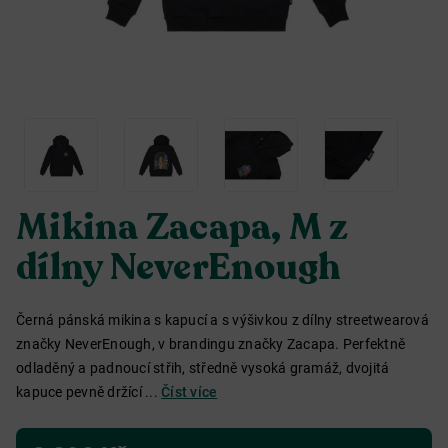
Mikina Zacapa, M z
dílny NeverEnough
Černá pánská mikina s kapucí a s výšivkou z dílny streetwearová
značky NeverEnough, v brandingu značky Zacapa. Perfektně
odladěný a padnoucí střih, středně vysoká gramáž, dvojitá
kapuce pevně držící ...
Číst více