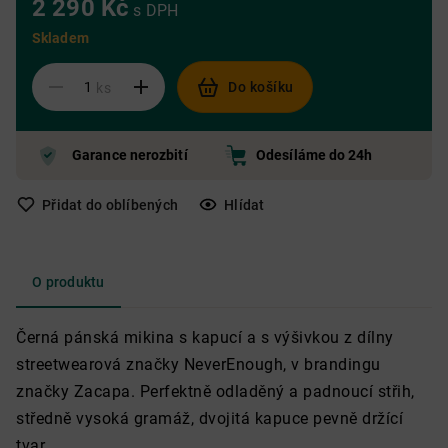
2 290 Kč
s DPH
Skladem
Do košíku
ks
Garance nerozbití
Odesíláme do 24h
Přidat do oblíbených
Hlídat
O produktu
Černá pánská mikina s kapucí a s výšivkou z dílny
streetwearová značky NeverEnough, v brandingu
značky Zacapa. Perfektně odladěný a padnoucí střih,
středně vysoká gramáž, dvojitá kapuce pevně držící
tvar.