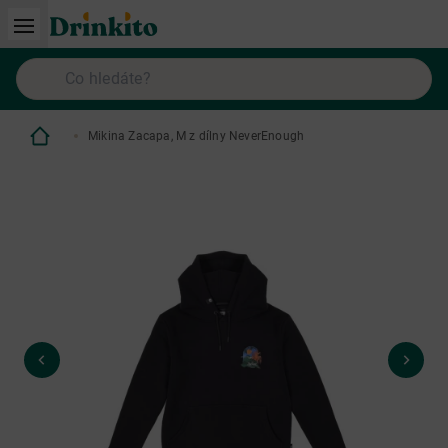
Mikina Zacapa, M z dílny NeverEnough