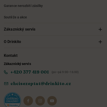
Garance nerozbití zásilky
Soutěže a akce
Zákaznický servis
Sledování objednávky
O Drinkito
Možnosti doručení a platby
O nás
Kontakt
Zákaznický servis
Obchodní podmínky
Informace o přístupnosti služby
+420 377 419 001
(po–pá 9:00–16:00)
Ochrana osobních údajů
Objevte naše novinky
chcisezeptat@drinkito.cz
Reklamace a vrácení
Magazín
Dárkové sady