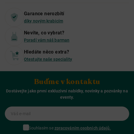
Garance nerozbití
díky novým krabicím
Nevíte, co vybrat?
Poradí vám náš barman
Hledáte něco extra?
Otestujte naše speciality
Buďme v kontaktu
Dostávejte jako první exkluzivní nabídky, novinky a pozvánky na
eventy.
Váš e-mail
Souhlasím se
zpracováním osobních údajů.