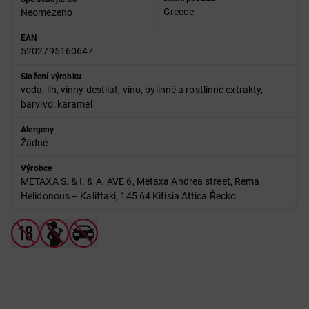
Greece
Neomezeno
EAN
5202795160647
Složení výrobku
voda, líh, vinný destilát, víno, bylinné a rostlinné extrakty,
barvivo: karamel
Alergeny
Žádné
Výrobce
METAXA S. & I. & A. AVE 6, Metaxa Andrea street, Rema
Helidonous – Kaliftaki, 145 64 Kifisia Attica Řecko