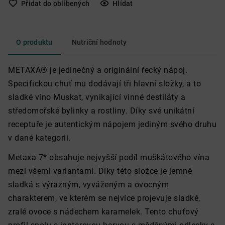
Přidat do oblíbených
Hlídat
O produktu
Nutriční hodnoty
METAXA® je jedinečný a originální řecký nápoj.
Specifickou chuť mu dodávají tři hlavní složky, a to
sladké víno Muskat, vynikající vinné destiláty a
středomořské bylinky a rostliny. Díky své unikátní
receptuře je autentickým nápojem jediným svého druhu
v dané kategorii.
Metaxa 7* obsahuje nejvyšší podíl muškátového vína
mezi všemi variantami. Díky této složce je jemně
sladká s výrazným, vyváženým a ovocným
charakterem, ve kterém se nejvíce projevuje sladké,
zralé ovoce s nádechem karamelek. Tento chuťový