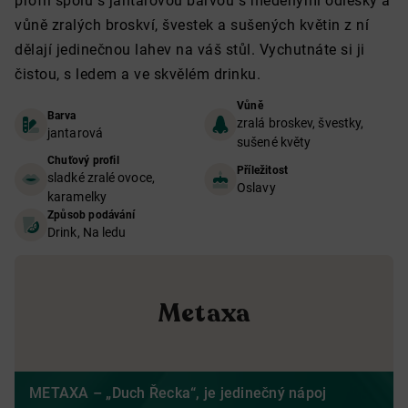
profil spolu s jantarovou barvou s měděnými odlesky a
vůně zralých broskví, švestek a sušených květin z ní
dělají jedinečnou lahev na váš stůl. Vychutnáte si ji
čistou, s ledem a ve skvělém drinku.
Vůně
Barva
zralá broskev, švestky,
jantarová
sušené květy
Chuťový profil
Příležitost
sladké zralé ovoce,
Oslavy
karamelky
Způsob podávání
Drink, Na ledu
Metaxa
METAXA – „Duch Řecka“, je jedinečný nápoj