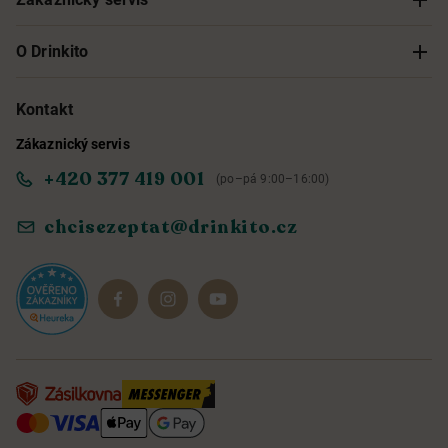
Sledování objednávky
O Drinkito
Možnosti doručení a platby
O nás
Kontakt
Zákaznický servis
Obchodní podmínky
Informace o přístupnosti služby
+420 377 419 001
(po–pá 9:00–16:00)
Ochrana osobních údajů
Objevte naše novinky
chcisezeptat@drinkito.cz
Reklamace a vrácení
Magazín
Dárkové sady