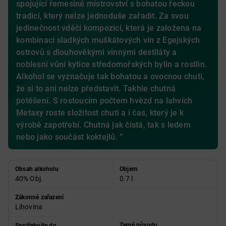
spojující řemeslné mistrovství s bohatou řeckou
tradicí, který nelze jednoduše zařadit. Za svou
jedinečnost vděčí kompozici, která je založena na
kombinaci sladkých muškátových vín z Egejských
ostrovů s dlouhověkými vinnými destiláty a
noblesní vůní kytice středomořských bylin a rostlin.
Alkohol se vyznačuje tak bohatou a ovocnou chutí,
že si to ani nelze představit. Takhle chutná
potěšení. S rostoucím počtem hvězd na lahvích
Metaxy roste složitost chuti a i čas, který je k
výrobě zapotřebí. Chutná jak čistá, tak s ledem
nebo jako součást koktejlů. ”
Obsah alkoholu
Objem
40% Obj.
0.7 l
Zákonné zařazení
Lihovina
Země původu
Spotřebujte do