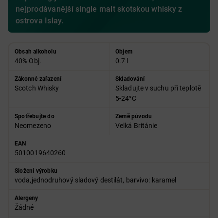
nejprodávanější single malt skotskou whisky z
ostrova Islay.
Obsah alkoholu
Objem
40% Obj.
0.7 l
Zákonné zařazení
Skladování
Scotch Whisky
Skladujte v suchu při teplotě
5-24°C
Spotřebujte do
Země původu
Neomezeno
Velká Británie
EAN
5010019640260
Složení výrobku
voda,jednodruhový sladový destilát, barvivo: karamel
Alergeny
Žádné