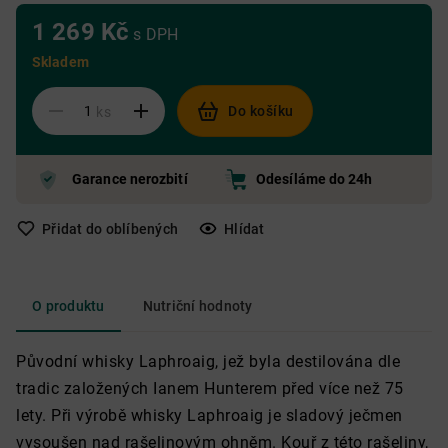
1 269 Kč
s DPH
Skladem
Do košíku
ks
Garance nerozbití
Odesíláme do 24h
Přidat do oblíbených
Hlídat
O produktu
Nutriční hodnoty
Původní whisky Laphroaig, jež byla destilována dle
tradic založených Ianem Hunterem před více než 75
lety. Při výrobě whisky Laphroaig je sladový ječmen
vysoušen nad rašelinovým ohněm. Kouř z této rašeliny,