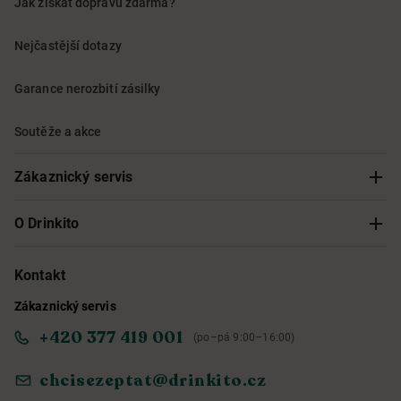
Jak získat dopravu zdarma?
Nejčastější dotazy
Garance nerozbití zásilky
Soutěže a akce
Zákaznický servis
Sledování objednávky
O Drinkito
Možnosti doručení a platby
O nás
Kontakt
Zákaznický servis
Obchodní podmínky
Informace o přístupnosti služby
+420 377 419 001
(po–pá 9:00–16:00)
Ochrana osobních údajů
Objevte naše novinky
chcisezeptat@drinkito.cz
Reklamace a vrácení
Magazín