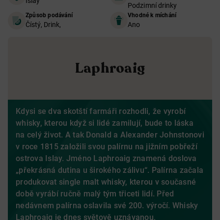
Islay
Podzimní drinky
Způsob podávání
Vhodné k míchání
Čístý, Drink,
Ano
Laphroaig
Kdysi se dva skotští farmáři rozhodli, že vyrobí
whisky, kterou když si lidé zamilují, bude to láska
na celý život. A tak Donald a Alexander Johnstonovi
v roce 1815 založili svou palírnu na jižním pobřeží
ostrova Islay. Jméno Laphroaig znamená doslova
„překrásná dutina u širokého zálivu“. Palírna začala
produkovat single malt whisky, kterou v současné
době vyrábí ručně malý tým třiceti lidí. Před
nedávnem palírna oslavila své 200. výročí. Whisky
Laphroaig je dnes světově uznávanou,