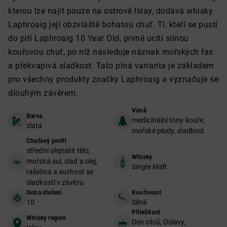
kterou lze najít pouze na ostrově Islay, dodává whisky
Laphroaig její obzvláště bohatou chuť. Ti, kteří se pustí
do pití Laphroaig 10 Year Old, prvně ucítí silnou
kouřovou chuť, po níž následuje náznak mořských řas
a překvapivá sladkost. Tato plná varianta je základem
pro všechny produkty značky Laphroaig a vyznačuje se
dlouhým závěrem.
Vůně
Barva
medicinálni tóny kouře,
zlatá
mořské plody, sladkost
Chuťový profil
střední olejnaté tělo,
Whisky
mořská sul, slad a olej,
Single Malt
rašelina a suchost se
sladkostí v závěru
Doba staření
Kouřovost
10
Silná
Příležitost
Whisky region
Den otců, Oslavy,