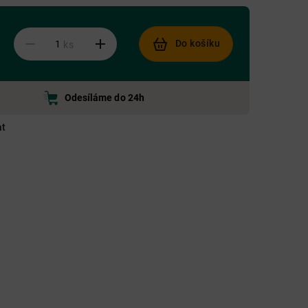
Do košíku
ks
Odesíláme do 24h
at