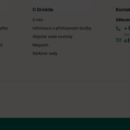
O Drinkito
Konta
O nás
Zákazni
+
latby
Informace o přístupnosti služby
(po
Objevte naše novinky
c
jů
Magazín
Dárkové sady