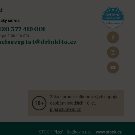
kt
cký servis
420 377 419 001
–pá 9:00–16:00)
hcisezeptat@drinkito.cz
Zákaz prodeje alkoholických nápojů
osobám mladších 18 let.
pijsrozumem.cz
STOCK Plzeň - Božkov s.r.o.
www.stock.cz