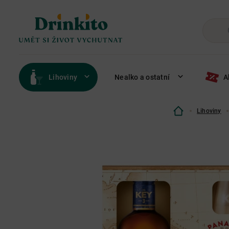
Lihoviny
Nealko a ostatní
A
Lihoviny