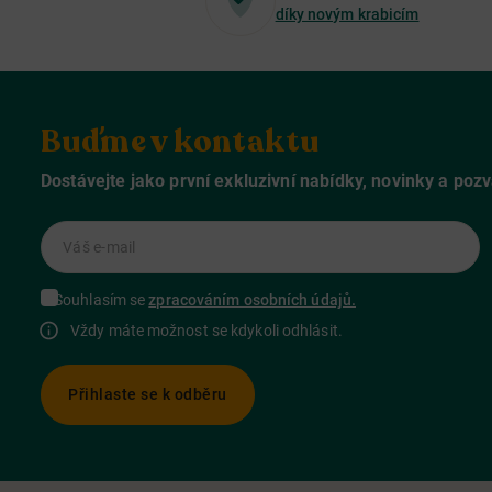
díky novým krabicím
Buďme v kontaktu
Dostávejte jako první exkluzivní nabídky, novinky a poz
Váš e-mail
Souhlasím se
zpracováním osobních údajů.
Vždy máte možnost se kdykoli odhlásit.
Přihlaste se k odběru