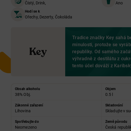
Čístý, Drink,
Ano
Hodí se k
Ořechy, Dezerty, Čokoláda
Tradice značky Key sahá b
minulosti, protože se vyrábě
Key
republiky. Od samého začát
výhradně z destilátu z cukro
tento účel dováží z Karibsk
Obsah alkoholu
Objem
38% Obj.
0.5 l
Zákonné zařazení
Skladování
Lihovina
Skladujte v su
Spotřebujte do
Země původu
Neomezeno
Česká republi