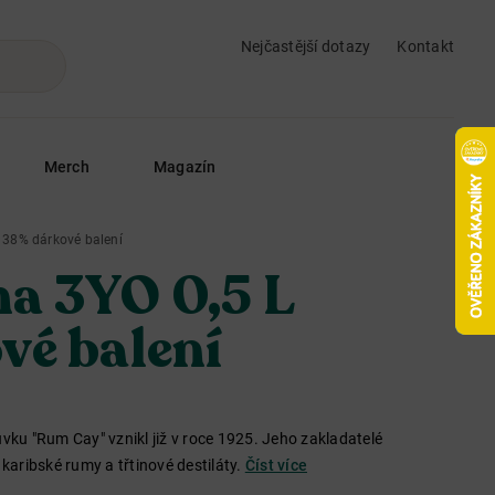
Nejčastější dotazy
Kontakt
Merch
Magazín
 38% dárkové balení
a 3YO 0,5 L
vé balení
u "Rum Cay" vznikl již v roce 1925. Jeho zakladatelé
 karibské rumy a třtinové destiláty.
Číst více