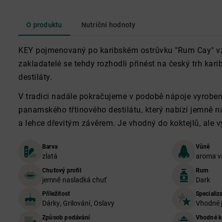
O produktu
Nutriční hodnoty
KEY pojmenovaný po karibském ostrůvku "Rum Cay" vzn
zakladatelé se tehdy rozhodli přinést na český trh kari
destiláty.
V tradici nadále pokračujeme v podobě nápoje vyrobené
panamského třtinového destilátu, který nabízí jemně n
a lehce dřevitým závěrem. Je vhodný do koktejlů, ale 
Barva
Vůně
zlatá
aroma v
Chuťový profil
Rum
jemně nasladká chuť
Dark
Příležitost
Specializ
Dárky, Grilování, Oslavy
Vhodné 
Způsob podávání
Vhodné k