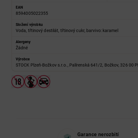
EAN
8594005022355
Složení výrobku
Voda, třtinový destilát, třtinový cukr, barvivo: karamel
Alergeny
Žádné
Výrobce
STOCK Plzeň-Božkov s.r.o., Palírenská 641/2, Božkov, 326 00 P
Garance nerozbití