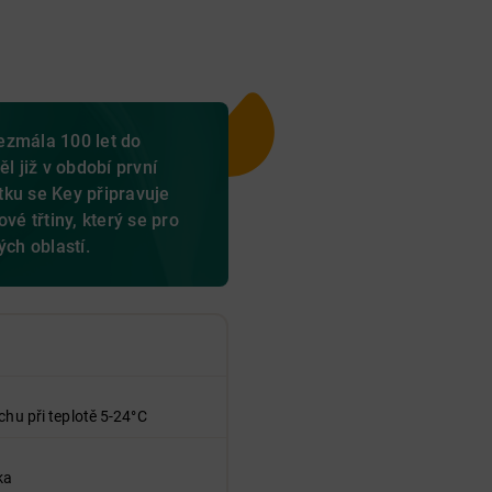
ezmála 100 let do
l již v období první
ku se Key připravuje
vé třtiny, který se pro
ých oblastí.
chu při teplotě 5-24°C
ka