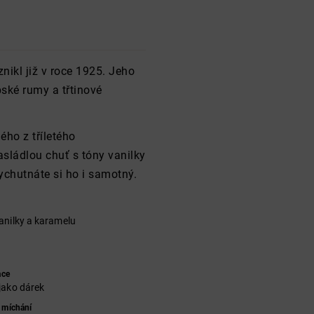
ikl již v roce 1925. Jeho
bské rumy a třtinové
ho z tříletého
asládlou chuť s tóny vanilky
vychutnáte si ho i samotný.
anilky a karamelu
ace
jako dárek
 míchání