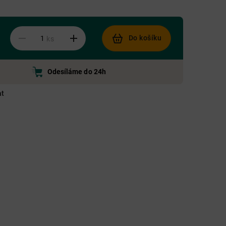
Do košíku
ks
Odesíláme do 24h
at