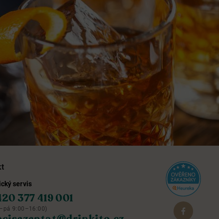
kt
cký servis
420 377 419 001
–pá 9:00–16:00)
hcisezeptat@drinkito.cz