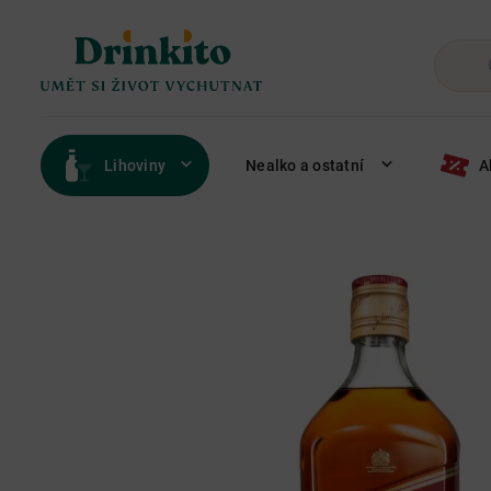
Lihoviny
Nealko a ostatní
A