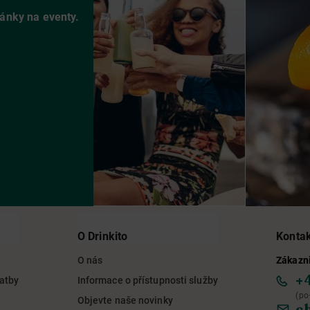
vánky na eventy.
O Drinkito
Konta
O nás
Zákazni
+
latby
Informace o přístupnosti služby
(po
Objevte naše novinky
c