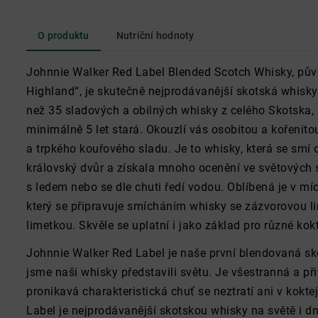
O produktu
Nutriční hodnoty
Johnnie Walker Red Label Blended Scotch Whisky, pů
Highland“, je skutečně nejprodávanější skotská whisky
než 35 sladových a obilných whisky z celého Skotska, 
minimálně 5 let stará. Okouzlí vás osobitou a kořenit
a trpkého kouřového sladu. Je to whisky, která se smí
královský dvůr a získala mnoho ocenění ve světových s
s ledem nebo se dle chuti ředí vodou. Oblíbená je v m
který se připravuje smícháním whisky se zázvorovou 
limetkou. Skvěle se uplatní i jako základ pro různé kokt
Johnnie Walker Red Label je naše první blendovaná sko
jsme naši whisky představili světu. Je všestranná a při
pronikavá charakteristická chuť se neztratí ani v kokt
Label je nejprodávanější skotskou whisky na světě i dn