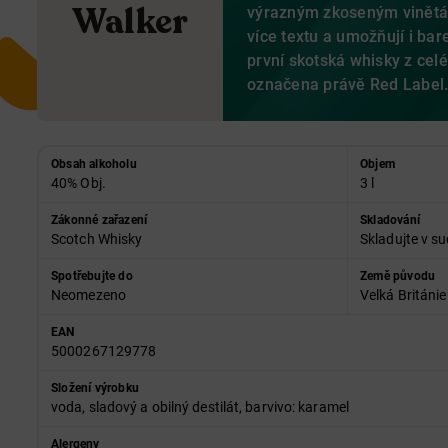
Walker
výrazným zkoseným vinětám
více textu a umožňují i bar
první skotská whisky z cel
označena právě Red Label
Obsah alkoholu
Objem
40% Obj.
3 l
Zákonné zařazení
Skladování
Scotch Whisky
Skladujte v su
Spotřebujte do
Země původu
Neomezeno
Velká Británie
EAN
5000267129778
Složení výrobku
voda, sladový a obilný destilát, barvivo: karamel
Alergeny