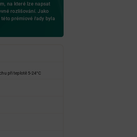
, na které lze napsat
evné rozlišování. Jako
é této prémiové řady byla
.
chu při teplotě 5-24°C