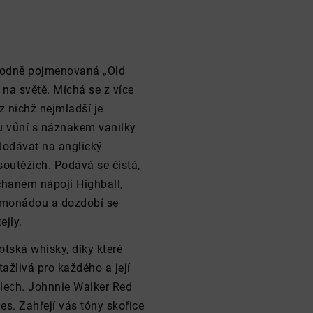
vodně pojmenovaná „Old
 na světě. Míchá se z více
z nichž nejmladší je
ou vůní s náznakem vanilky
 dodávat na anglický
outěžích. Podává se čistá,
íchaném nápoji Highball,
limonádou a dozdobí se
ejly.
tská whisky, díky které
tažlivá pro každého a její
ejlech. Johnnie Walker Red
es. Zahřejí vás tóny skořice