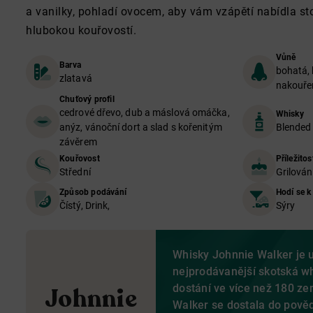
a vanilky, pohladí ovocem, aby vám vzápětí nabídla s
hlubokou kouřovostí.
Vůně
Barva
bohatá, 
zlatavá
nakouře
Chuťový profil
cedrové dřevo, dub a máslová omáčka,
Whisky
anýz, vánoční dort a slad s kořenitým
Blended
závěrem
Kouřovost
Příležitos
Střední
Grilován
Způsob podávání
Hodí se k
Čístý, Drink,
Sýry
Whisky Johnnie Walker je 
nejprodávanější skotská wh
dostání ve více než 180 z
Johnnie
Walker se dostala do pověd