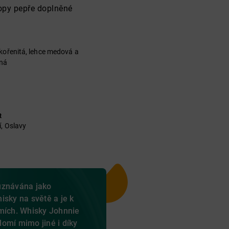
topy pepře doplněné
kořenitá, lehce medová a
ná
t
í, Oslavy
uznávána jako
isky na světě a je k
emích. Whisky Johnnie
omí mimo jiné i díky