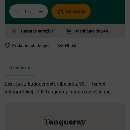
Do košíku
ks
Garance nerozbití
Odesíláme do 24h
Přidat do oblíbených
Hlídat
O produktu
Lesk jak z budoucnosti, vibe jak z 90. – tenhle
holografickej kšilt Tanqueray má prostě všechno.
Tanqueray