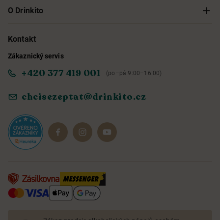
Sledování objednávky
O Drinkito
Možnosti doručení a platby
O nás
Kontakt
Zákaznický servis
Obchodní podmínky
Informace o přístupnosti služby
+420 377 419 001
(po–pá 9:00–16:00)
Ochrana osobních údajů
Objevte naše novinky
chcisezeptat@drinkito.cz
Reklamace a vrácení
Magazín
Dárkové sady