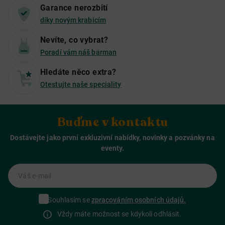
Garance nerozbití
díky novým krabicím
Nevíte, co vybrat?
Poradí vám náš barman
Hledáte něco extra?
Otestujte naše speciality
Buďme v kontaktu
Dostávejte jako první exkluzivní nabídky, novinky a pozvánky na
eventy.
Váš e-mail
Souhlasím se
zpracováním osobních údajů.
Vždy máte možnost se kdykoli odhlásit.