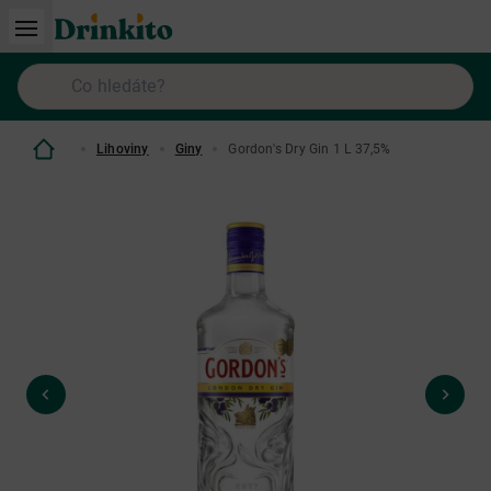
Lihoviny
Giny
Gordon's Dry Gin 1 L 37,5%