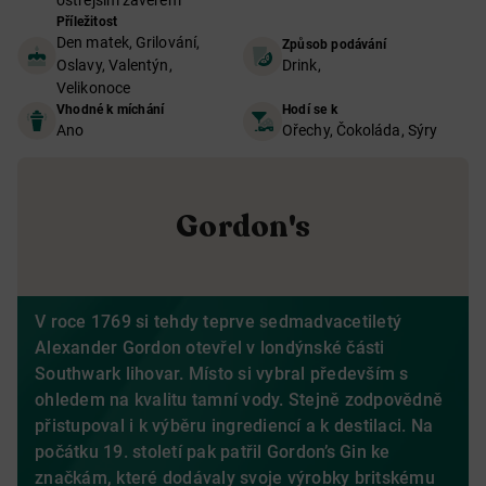
ostřejším závěrem
Příležitost
Den matek, Grilování,
Způsob podávání
Oslavy, Valentýn,
Drink,
Velikonoce
Vhodné k míchání
Hodí se k
Ano
Ořechy, Čokoláda, Sýry
Gordon's
V roce 1769 si tehdy teprve sedmadvacetiletý
Alexander Gordon otevřel v londýnské části
Southwark lihovar. Místo si vybral především s
ohledem na kvalitu tamní vody. Stejně zodpovědně
přistupoval i k výběru ingrediencí a k destilaci. Na
počátku 19. století pak patřil Gordon’s Gin ke
značkám, které dodávaly svoje výrobky britskému