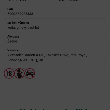
Neomezeno
Velká Británie
EAN
5000289925433
Složení výrobku
voda, ginový destilát
Alergeny
Žádné
Výrobce
Alexander Gordon & Co., Lakeside Drive, Park Royal,
London,NW10 7HQ, UK.