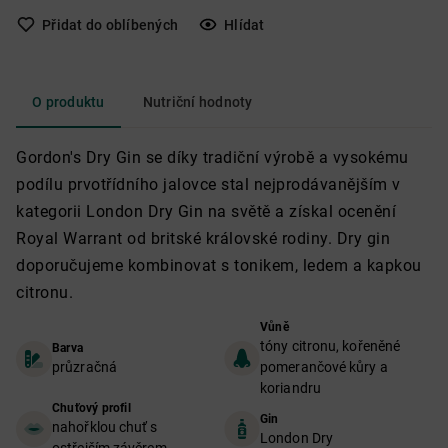
Přidat do oblíbených
Hlídat
O produktu
Nutriční hodnoty
Gordon's Dry Gin se díky tradiční výrobě a vysokému
podílu prvotřídního jalovce stal nejprodávanějším v
kategorii London Dry Gin na světě a získal ocenění
Royal Warrant od britské královské rodiny. Dry gin
doporučujeme kombinovat s tonikem, ledem a kapkou
citronu.
Vůně
tóny citronu, kořeněné
Barva
průzračná
pomerančové kůry a
koriandru
Chuťový profil
Gin
nahořklou chuť s
London Dry