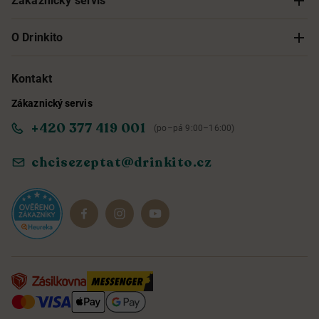
Zákaznický servis
Sledování objednávky
O Drinkito
Možnosti doručení a platby
O nás
Kontakt
Zákaznický servis
Obchodní podmínky
Informace o přístupnosti služby
+420 377 419 001
(po–pá 9:00–16:00)
Ochrana osobních údajů
Objevte naše novinky
chcisezeptat@drinkito.cz
Reklamace a vrácení
Magazín
Dárkové sady