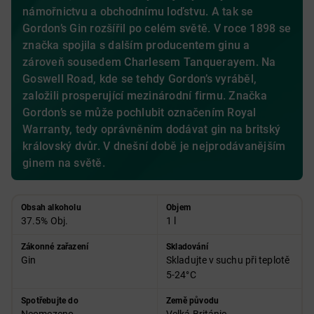
námořnictvu a obchodnímu loďstvu. A tak se
Gordon’s Gin rozšířil po celém světě. V roce 1898 se
značka spojila s dalším producentem ginu a
zároveň sousedem Charlesem Tanquerayem. Na
Goswell Road, kde se tehdy Gordon’s vyráběl,
založili prosperující mezinárodní firmu. Značka
Gordon’s se může pochlubit označením Royal
Warranty, tedy oprávněním dodávat gin na britský
královský dvůr. V dnešní době je nejprodávanějším
ginem na světě.
Obsah alkoholu
Objem
37.5% Obj.
1 l
Zákonné zařazení
Skladování
Gin
Skladujte v suchu při teplotě
5-24°C
Spotřebujte do
Země původu