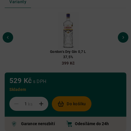
Varianty
Gordon's Dry Gin 0,7 L
37,5%
399 Kč
529 Kč
s DPH
Skladem
Do košíku
ks
Garance nerozbití
Odesíláme do 24h