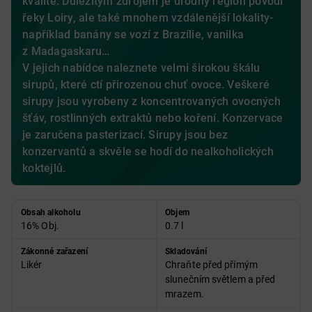
kvalitě. Důležitým zdrojem je úrodný region povodí
řeky Loiry, ale také mnohem vzdálenější lokality-
například banány se vozí z Brazílie, vanilka
z Madagaskaru…
V jejich nabídce naleznete velmi širokou škálu
sirupů, které ctí přirozenou chuť ovoce. Veškeré
sirupy jsou vyrobeny z koncentrovaných ovocných
šťáv, rostlinných extraktů nebo koření. Konzervace
je zaručena pasterizací. Sirupy jsou bez
konzervantů a skvěle se hodí do nealkoholických
koktejlů.
Obsah alkoholu
Objem
16% Obj.
0.7 l
Zákonné zařazení
Skladování
Likér
Chraňte před přímým
slunečním světlem a před
mrazem.