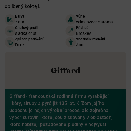
oblíbený koktejl.
Barva
Vůně
zlatá
velmi ovocné aroma
Chuťový profil
Příchuť
sladká chuť
Broskev
Způsob podávání
Vhodné k míchání
Drink,
Ano
Giffard
Giffard - francouzská rodinná firma vyrábějící
likéry, sirupy a pyré již 135 let. Klíčem jejího
úspěchu je nejen výrobní proces, ale zejména
výběr surovin, které jsou získávány v oblastech,
které nabízejí požadované plodiny v nejvyšší