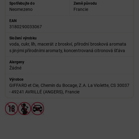
Spotřebujte do
Země původu
Neomezeno
Francie
EAN
3180290033067
Složení výrobku
voda, cukr, líh, macerát z broskví, přírodní brosková aromata
s jinými přírodními aromaty, koncentrovaná citronová šťáva
Alergeny
Žádné
Výrobce
GIFFARD et Cie, Chemin du Bocage, Z.A. La Violette, CS 30037
- 49241 AVRILLÉ (ANGERS), Francie