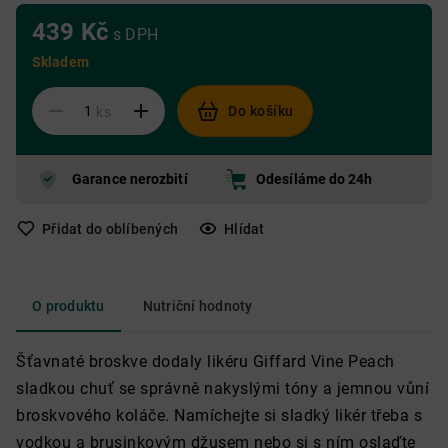
439 Kč
s DPH
Skladem
Do košíku
ks
Garance nerozbití
Odesíláme do 24h
Přidat do oblíbených
Hlídat
O produktu
Nutriční hodnoty
Šťavnaté broskve dodaly likéru Giffard Vine Peach
sladkou chuť se správně nakyslými tóny a jemnou vůní
broskvového koláče. Namíchejte si sladký likér třeba s
vodkou a brusinkovým džusem nebo si s ním oslaďte