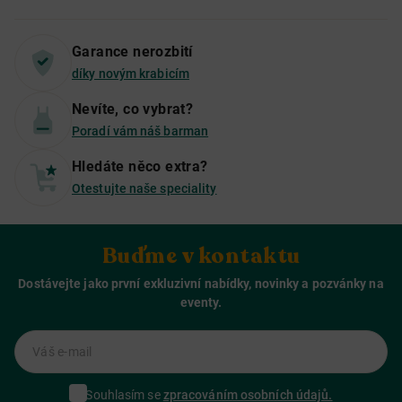
Garance nerozbití
díky novým krabicím
Nevíte, co vybrat?
Poradí vám náš barman
Hledáte něco extra?
Otestujte naše speciality
Buďme v kontaktu
Dostávejte jako první exkluzivní nabídky, novinky a pozvánky na
eventy.
Váš e-mail
Souhlasím se
zpracováním osobních údajů.