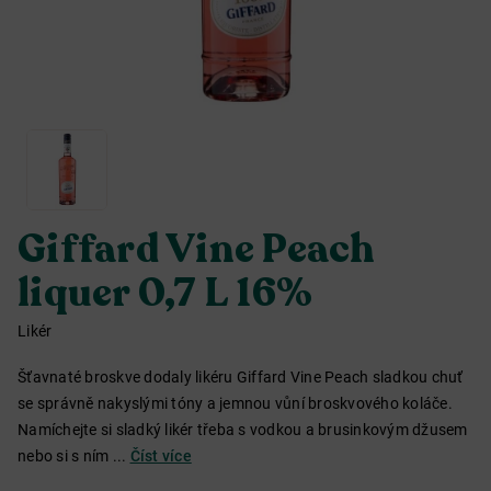
Giffard Vine Peach
liquer 0,7 L 16%
Likér
Šťavnaté broskve dodaly likéru Giffard Vine Peach sladkou chuť
se správně nakyslými tóny a jemnou vůní broskvového koláče.
Namíchejte si sladký likér třeba s vodkou a brusinkovým džusem
nebo si s ním ...
Číst více