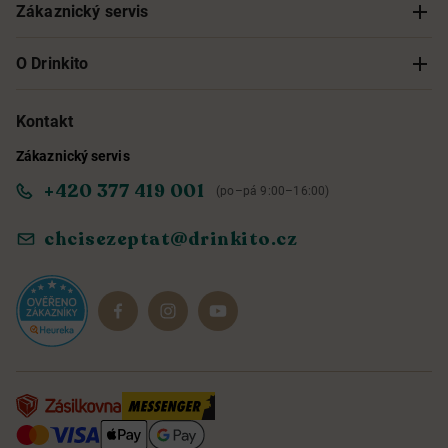
Zákaznický servis
Sledování objednávky
O Drinkito
Možnosti doručení a platby
O nás
Kontakt
Zákaznický servis
Obchodní podmínky
Informace o přístupnosti služby
+420 377 419 001
(po–pá 9:00–16:00)
Ochrana osobních údajů
Objevte naše novinky
chcisezeptat@drinkito.cz
Reklamace a vrácení
Magazín
Dárkové sady