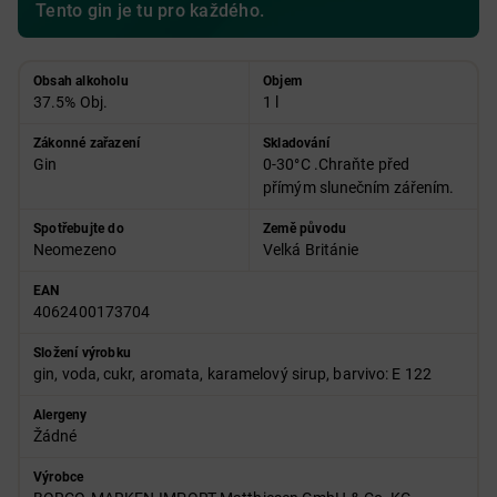
Tento gin je tu pro každého.
Obsah alkoholu
Objem
37.5% Obj.
1 l
Zákonné zařazení
Skladování
Gin
0-30°C .Chraňte před
přímým slunečním zářením.
Spotřebujte do
Země původu
Neomezeno
Velká Británie
EAN
4062400173704
Složení výrobku
gin, voda, cukr, aromata, karamelový sirup, barvivo: E 122
Alergeny
Žádné
Výrobce