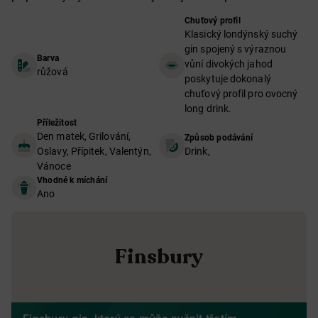
Chuťový profil
Klasický londýnský suchý
gin spojený s výraznou
Barva
vůní divokých jahod
růžová
poskytuje dokonalý
chuťový profil pro ovocný
long drink.
Příležitost
Den matek, Grilování,
Způsob podávání
Oslavy, Přípitek, Valentýn,
Drink,
Vánoce
Vhodné k míchání
Ano
Finsbury