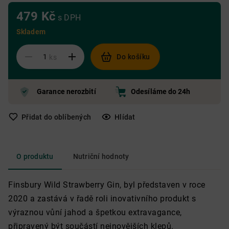
479 Kč
s DPH
Skladem
Do košíku
ks
Garance nerozbití
Odesíláme do 24h
Přidat do oblíbených
Hlídat
O produktu
Nutriční hodnoty
Finsbury Wild Strawberry Gin, byl představen v roce
2020 a zastává v řadě roli inovativního produkt s
výraznou vůní jahod a špetkou extravagance,
připravený být součástí nejnovějších klepů.