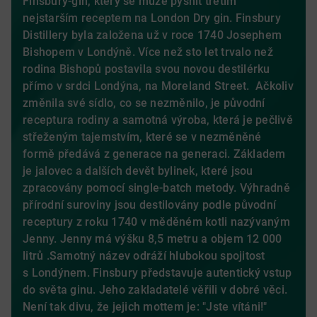
Finsbury-gin, který se může pyšnit třetím
nejstarším receptem na London Dry gin. Finsbury
Distillery byla založena už v roce 1740 Josephem
Bishopem v Londýně. Více než sto let trvalo než
rodina Bishopů postavila svou novou destilérku
přímo v srdci Londýna, na Moreland Street. Ačkoliv
změnila své sídlo, co se nezměnilo, je původní
receptura rodiny a samotná výroba, která je pečlivě
střeženým tajemstvím, které se v nezměněné
formě předává z generace na generaci. Základem
je jalovec a dalších devět bylinek, které jsou
zpracovány pomocí single-batch metody. Výhradně
přírodní suroviny jsou destilovány podle původní
receptury z roku 1740 v měděném kotli nazývaným
Jenny. Jenny má výšku 8,5 metru a objem 12 000
litrů .Samotný název odráží hlubokou spojitost
s Londýnem. Finsbury představuje autentický vstup
do světa ginu. Jeho zakladatelé věřili v dobré věci.
Není tak divu, že jejich mottem je: "Jste vítáni!"