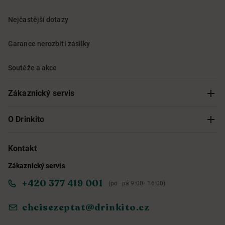
Nejčastější dotazy
Garance nerozbití zásilky
Soutěže a akce
Zákaznický servis
Sledování objednávky
O Drinkito
Možnosti doručení a platby
O nás
Kontakt
Zákaznický servis
Obchodní podmínky
Informace o přístupnosti služby
+420 377 419 001
(po–pá 9:00–16:00)
Ochrana osobních údajů
Objevte naše novinky
chcisezeptat@drinkito.cz
Reklamace a vrácení
Magazín