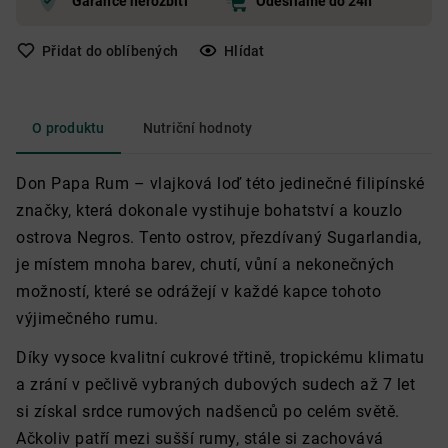
Garance nerozbití
Odesíláme do 24h
Přidat do oblíbených
Hlídat
O produktu
Nutriční hodnoty
Don Papa Rum – vlajková loď této jedinečné filipínské
značky, která dokonale vystihuje bohatství a kouzlo
ostrova Negros. Tento ostrov, přezdívaný Sugarlandia,
je místem mnoha barev, chutí, vůní a nekonečných
možností, které se odrážejí v každé kapce tohoto
výjimečného rumu.
Díky vysoce kvalitní cukrové třtině, tropickému klimatu
a zrání v pečlivě vybraných dubových sudech až 7 let
si získal srdce rumových nadšenců po celém světě.
Ačkoliv patří mezi sušší rumy, stále si zachovává