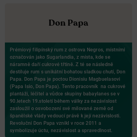
Don Papa
Prémiový filipínský rum z ostrova Negros, místními
označován jako Sugarlandia, z místa, kde se
náramně daří cukrové třtině. Z té se následně
destiluje rum s unikátní bohatou sladkou chutí, Don
Papa. Don Papa je poctou Dionisiu Magbuelasovi
(Papa Isio, Don Papa). Tento pracovník na cukrové
plantáži, léčitel a vůdce skupiny babaylanes se v
90.letech 19.století během války za nezávislost
zasloužil o osvobození své milované země od
španělské vlády vedoucí právě k její nezávislosti.
Revoluční Don Papa vznikl v roce 2011 a
symbolizuje úctu, nezávislost a spravedlnost.