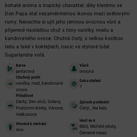
bohaté aroma a tropický charakter, díky kterému se
Don Papa stal nezaměnitelnou ikonou mezi světovými
rumy. Nenechte si ujít jeho jemnou ovocnou vůni a
příjemně nasládlou chuť s tóny vanilky, medu a
kandovaného ovoce. Chutná čistý, s velkou kostkou
ledu a také v koktejlech, navíc ve stylové tubě.
Sugarlandia volá.
Barva
Vůně
jantarová
ovocná
Chuťový profil
Doba staření
vanilka, med, kandované
7
ovoce
Příležitost
Dárky, Den otců, Oslavy,
Způsob podávání
Podzimní drinky, Vánoce,
Čístý, , Na ledu
Velikonoce
Hodí se k
Vhodné k míchání
BBQ, Mořské plody,
Ano
Červené maso