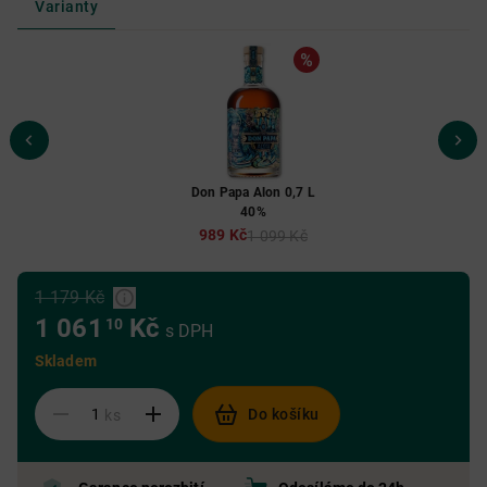
Varianty
Don Papa Alon 0,7 L
40%
989 Kč
1 099 Kč
1 179 Kč
1 061
Kč
10
s DPH
Skladem
Do košíku
ks