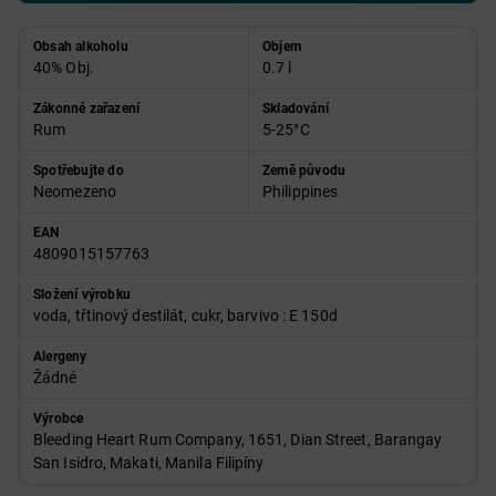
Obsah alkoholu
Objem
40% Obj.
0.7 l
Zákonné zařazení
Skladování
Rum
5-25°C
Spotřebujte do
Země původu
Neomezeno
Philippines
EAN
4809015157763
Složení výrobku
voda, třtinový destilát, cukr, barvivo : E 150d
Alergeny
Žádné
Výrobce
Bleeding Heart Rum Company, 1651, Dian Street, Barangay
San Isidro, Makati, Manila Filipíny