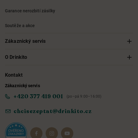
Garance nerozbití zásilky
Soutěže a akce
Zákaznický servis
Sledování objednávky
O Drinkito
Možnosti doručení a platby
O nás
Kontakt
Zákaznický servis
Obchodní podmínky
Informace o přístupnosti služby
+420 377 419 001
(po–pá 9:00–16:00)
Ochrana osobních údajů
Objevte naše novinky
chcisezeptat@drinkito.cz
Reklamace a vrácení
Magazín
Dárkové sady