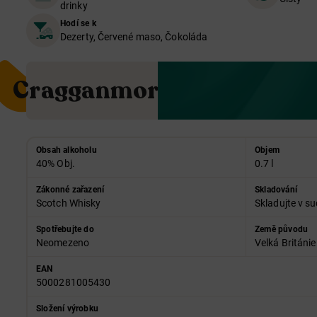
drinky
Hodí se k
Dezerty, Červené maso, Čokoláda
Cragganmore
Obsah alkoholu
Objem
40% Obj.
0.7 l
Zákonné zařazení
Skladování
Scotch Whisky
Skladujte v su
Spotřebujte do
Země původu
Neomezeno
Velká Británie
EAN
5000281005430
Složení výrobku