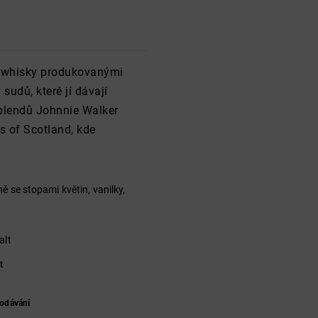
t whisky produkovanými
 sudů, které jí dávají
í blendů Johnnie Walker
s of Scotland, kde
ně se stopami květin, vanilky,
alt
t
odávání