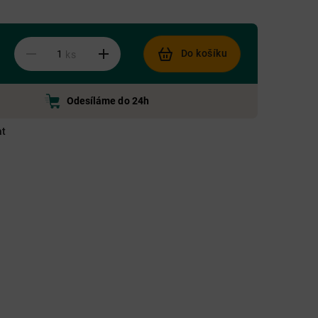
Do košíku
ks
Odesíláme do 24h
at