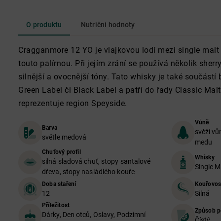
O produktu
Nutriční hodnoty
Cragganmore 12 YO je vlajkovou lodí mezi single mal
touto palírnou. Při jejím zrání se používá několik sherry
silnější a ovocnější tóny. Tato whisky je také součást
Green Label či Black Label a patří do řady Classic Malt
reprezentuje region Speyside.
Vůně
Barva
svěží vů
světle medová
medu
Chuťový profil
Whisky
silná sladová chuť, stopy santalové
Single M
dřeva, stopy nasládlého kouře
Doba staření
Kouřovos
12
Silná
Příležitost
Způsob p
Dárky, Den otců, Oslavy, Podzimní
Čístý