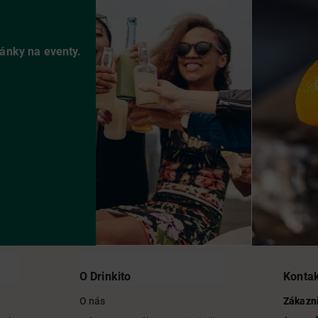
vánky na eventy.
O Drinkito
Konta
O nás
Zákazni