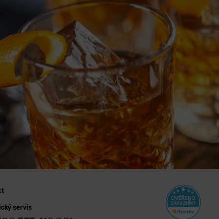
kt
cký servis