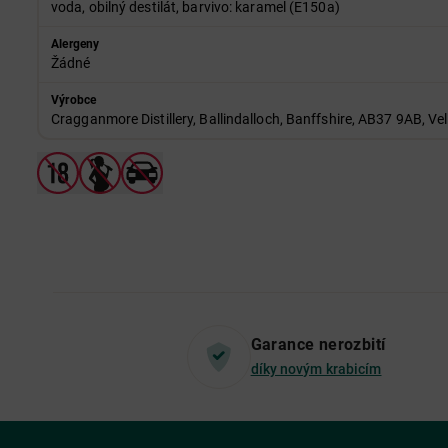
voda, obilný destilát, barvivo: karamel (E150a)
Alergeny
Žádné
Výrobce
Cragganmore Distillery, Ballindalloch, Banffshire, AB37 9AB, Vel
Garance nerozbití
díky novým krabicím