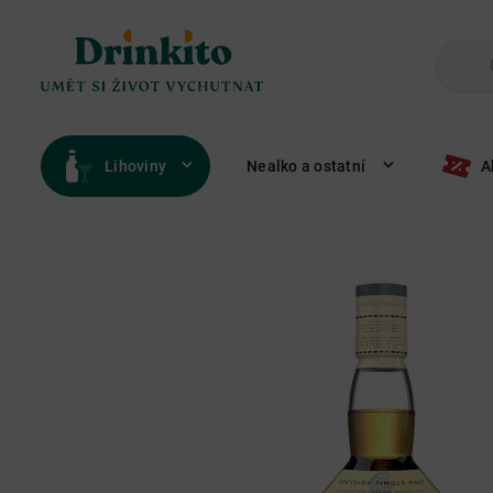
Lihoviny
Nealko a ostatní
A