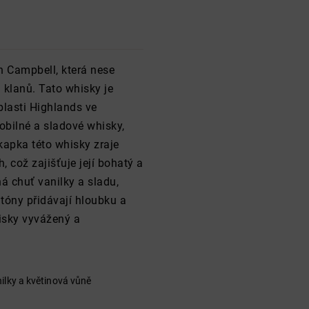
 Campbell, která nese
 klanů. Tato whisky je
blasti Highlands ve
obilné a sladové whisky,
kapka této whisky zraje
 což zajišťuje její bohatý a
á chuť vanilky a sladu,
 tóny přidávají hloubku a
isky vyvážený a
ilky a květinová vůně