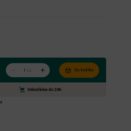
Do košíku
ks
Odesíláme do 24h
at