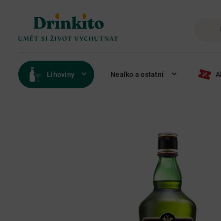
Lihoviny
Nealko a ostatní
A