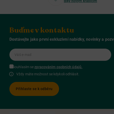
díky novým krabicím
Buďme v kontaktu
Dostávejte jako první exkluzivní nabídky, novinky a poz
Váš e-mail
Souhlasím se
zpracováním osobních údajů.
Vždy máte možnost se kdykoli odhlásit.
Přihlaste se k odběru