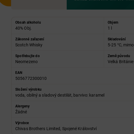
Obsah alkoholu
Objem
40% Obj.
1 l
Zákonné zařazení
Skladování
Scotch Whisky
5-25 °C, mimo
Spotřebujte do
Země původu
Neomezeno
Velká Británie
EAN
5056772300010
Složení výrobku
voda, obilný a sladový destilát, barvivo: karamel
Alergeny
Žádné
Výrobce
Chivas Brothers Limited, Spojené Království