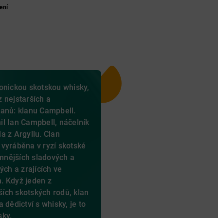
ení
onickou skotskou whisky,
 nejstarších a
lanů: klanu Campbell.
l Ian Campbell, náčelník
a z Argyllu. Clan
vyráběna v ryzí skotské
emnějších sladových a
ých a zrajících ve
. Když jeden z
jších skotských rodů, klan
 dědictví s whisky, je to
sky.