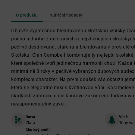
O produktu
Nutriční hodnoty
Objevte výjimečnou blendovanou skotskou whisky Clan
jméno jednoho z nejstarších a nejvlivnějších skotských
pečlivě destilovaná, stařená a blendovaná v proslulé o
Skotsku. Clan Campbell kombinuje ty nejlepší skotské 
které společně tvoří jedinečnou harmonii chutí. Každá 
minimálně 3 roky v pečlivě vybraných dubových sudech,
komplexní charakter. Na první doušek vás okouzlí jemn
která se elegantně mísí s květinovou vůní. Karamelové
sladkost, zatímco lehce kouřové zakončení dodává wh
nezapomenutelný závěr.
Barva
Vůně
Zlatá
Tóny van
Chuťový profil