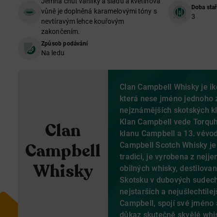
Jemná chuť vanilky a sladu a květinová
Doba stař
vůně je doplněná karamelovými tóny s
3
nevtíravým lehce kouřovým
zakončením.
Způsob podávání
Na ledu
Clan Campbell Whisky je ik
která nese jméno jednoho z
nejznámějších skotských k
Klan Campbell vede Torquhi
Clan
klanu Campbell a 13. vévod
Campbell
Campbell Scotch Whisky je 
tradici, je vyrobena z nejj
Whisky
obilných whisky, destilovan
Skotsku v dubových sudech
nejstarších a nejušlechtile
Campbell, spojí své jméno a
důkaz skutečně skvělé whi