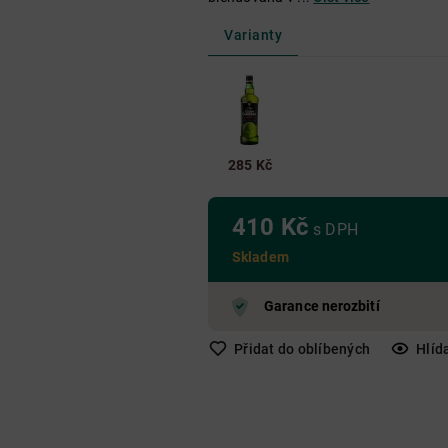
Nad 650 Kč
Do 250 Kč
250 Kč - 650 Kč
Nad 650 Kč
Varianty
Nad 650 Kč
285 Kč
410 Kč
s DPH
Skladem
Garance nerozbití
Přidat do oblíbených
Hlíd