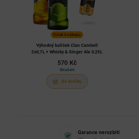
Dárek k nákupu
Výhodný balíček Clan Cambell
2x0,7L + Whisky & Ginger Ale 0,25L
570 Kč
Skladem
Do košíku
Garance nerozbití