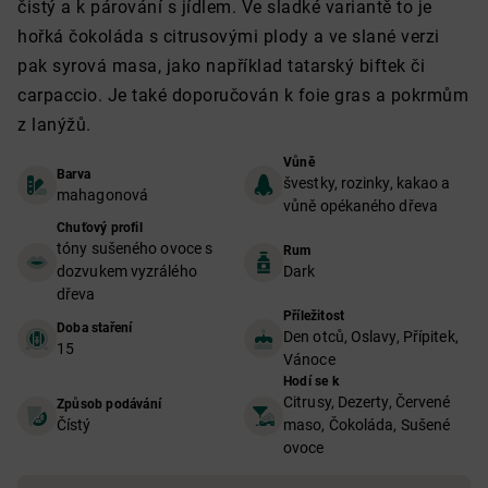
čistý a k párování s jídlem. Ve sladké variantě to je
hořká čokoláda s citrusovými plody a ve slané verzi
pak syrová masa, jako například tatarský biftek či
carpaccio. Je také doporučován k foie gras a pokrmům
z lanýžů.
Vůně
Barva
švestky, rozinky, kakao a
mahagonová
vůně opékaného dřeva
Chuťový profil
tóny sušeného ovoce s
Rum
dozvukem vyzrálého
Dark
dřeva
Příležitost
Doba staření
Den otců, Oslavy, Přípitek,
15
Vánoce
Hodí se k
Citrusy, Dezerty, Červené
Způsob podávání
Čístý
maso, Čokoláda, Sušené
ovoce