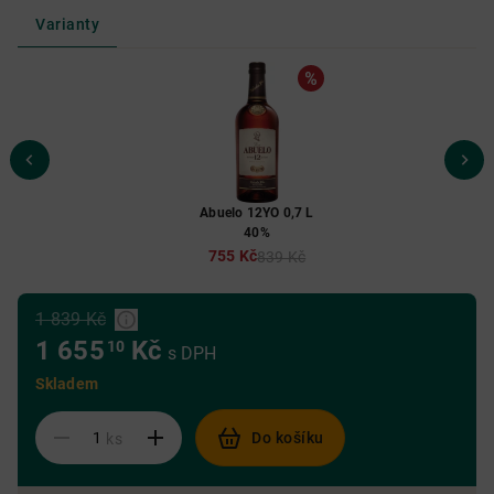
Varianty
Abuelo 12YO 0,7 L
40%
755 Kč
839 Kč
1 839 Kč
1 655
Kč
10
s DPH
Skladem
Do košíku
ks