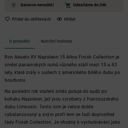
Garance nerozbití
Odesíláme do 24h
Přidat do oblíbených
Hlídat
O produktu
Nutriční hodnoty
Ron Abuelo XV Napoleon 15 Años Finish Collection je
směsí panamských rumů různého stáří mezi 15 a 43
lety, které zrály v sudech z amerického bílého dubu po
bourbonu.
Na poslední rok staření směs putuje do sudů po
koňaku Napoleon, jež jsou vyrobeny z francouzského
dubu Limousin. Tento rum je velice dobře
vybalancovaný a svým profi lem se řadí doprostřed
řady Finish Collection. Je vhodný k vychutnávání jako