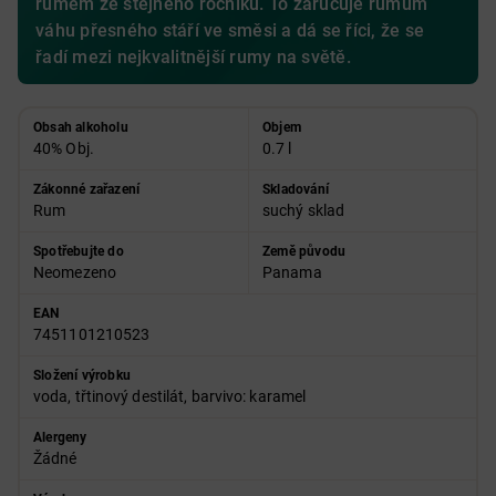
rumem ze stejného ročníku. To zaručuje rumům
váhu přesného stáří ve směsi a dá se říci, že se
řadí mezi nejkvalitnější rumy na světě.
Obsah alkoholu
Objem
40% Obj.
0.7 l
Zákonné zařazení
Skladování
Rum
suchý sklad
Spotřebujte do
Země původu
Neomezeno
Panama
EAN
7451101210523
Složení výrobku
voda, třtinový destilát, barvivo: karamel
Alergeny
Žádné