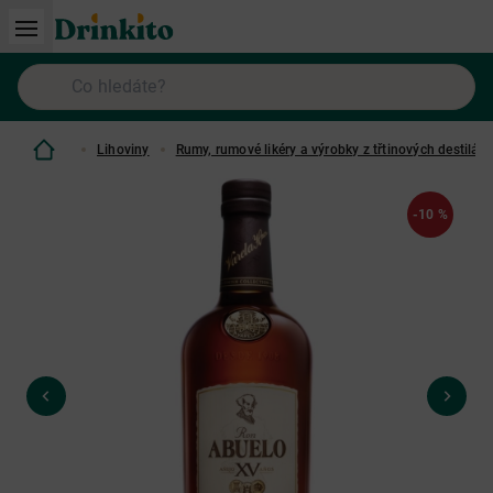
Lihoviny
Rumy, rumové likéry a výrobky z třtinových destilátů
-10 %