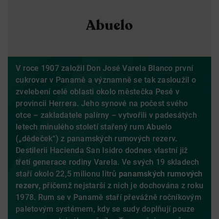
Abuelo
V roce 1907 založil Don José Varela Blanco první
cukrovar v Panamě a významně se tak zasloužil o
zvelebení celé oblasti okolo městečka Pesé v
provincii Herrera. Jeho synové na počest svého
otce – zakladatele palírny – vytvořili v padesátých
letech minulého století stařený rum Abuelo
(„dědeček“) z panamských rumových rezerv.
Destilerii Hacienda San Isidro dodnes vlastní již
třetí generace rodiny Varela. Ve svých 19 skladech
staří okolo 22,5 milionu litrů
panamských rumových
rezerv,
přičemž nejstarší z nich je dochována z roku
1978. Rum se v Panamě staří převážně ročníkovým
paletovým systémem, kdy se sudy doplňují pouze