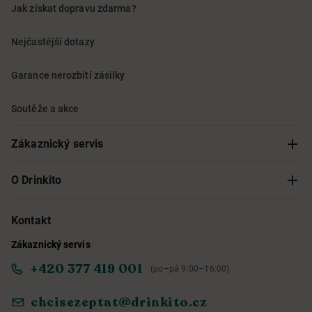
Jak získat dopravu zdarma?
Nejčastější dotazy
Garance nerozbití zásilky
Soutěže a akce
Zákaznický servis
Sledování objednávky
O Drinkito
Možnosti doručení a platby
O nás
Kontakt
Zákaznický servis
Obchodní podmínky
Informace o přístupnosti služby
+420 377 419 001
(po–pá 9:00–16:00)
Ochrana osobních údajů
Objevte naše novinky
chcisezeptat@drinkito.cz
Reklamace a vrácení