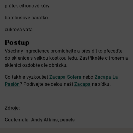
plátek citronové kúry
bambusové párátko
cukrová vata
Postup
Všechny ingredience promíchejte a přes dítko přeceďte
do sklenice s velkou kostkou ledu. Zastříkněte citronem a
sklenici ozdobte dle obrázku.
Co takhle vyzkoušet
Zacapa Solera
nebo
Zacapa La
Pasión
? Podívejte se celou naši
Zacapa
nabídku.
Zdroje:
Guatemala:
Andy Atkins, pexels