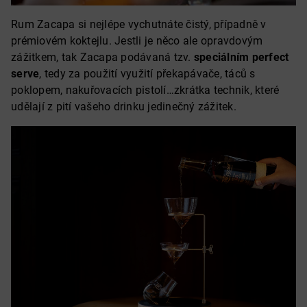
Rum Zacapa si nejlépe vychutnáte čistý, případně v
prémiovém koktejlu. Jestli je něco ale opravdovým
zážitkem, tak Zacapa podávaná tzv.
speciálním perfect
serve
, tedy za použití využití překapávače, táců s
poklopem, nakuřovacích pistolí…zkrátka technik, které
udělají z pití vašeho drinku jedinečný zážitek.