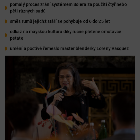
pomalý proces zrání systémem Solera za použití čtyř nebo
pěti různých sudů
směs rumů jejichž stáří se pohybuje od 6 do 25 let
odkaz na mayskou kulturu díky ručně pletené omotávce
petate
umění a poctivé řemeslo master blenderky Loreny Vasquez