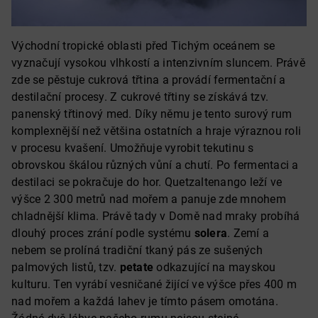
Východní tropické oblasti před Tichým oceánem se
vyznačují vysokou vlhkostí a intenzivním sluncem. Právě
zde se pěstuje cukrová třtina a provádí fermentační a
destilační procesy. Z cukrové třtiny se získává tzv.
panenský třtinový med. Díky němu je tento surový rum
komplexnější než většina ostatních a hraje výraznou roli
v procesu kvašení. Umožňuje vyrobit tekutinu s
obrovskou škálou různých vůní a chutí. Po fermentaci a
destilaci se pokračuje do hor. Quetzaltenango leží ve
výšce 2 300 metrů nad mořem a panuje zde mnohem
chladnější klima. Právě tady v Domě nad mraky probíhá
dlouhý proces zrání podle systému
solera
. Zemí a
nebem se prolíná tradiční tkaný pás ze sušených
palmových listů, tzv.
petate
odkazující na mayskou
kulturu. Ten vyrábí vesničané žijící ve výšce přes 400 m
nad mořem a každá lahev je tímto pásem omotána.