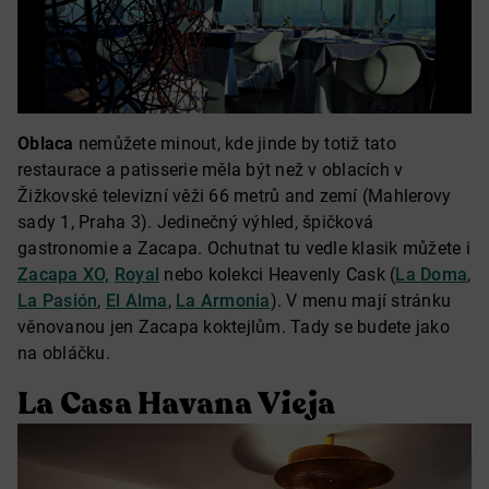
Oblaca
nemůžete minout, kde jinde by totiž tato
restaurace a patisserie měla být než v oblacích v
Žižkovské televizní věži 66 metrů and zemí (Mahlerovy
sady 1, Praha 3). Jedinečný výhled, špičková
gastronomie a Zacapa. Ochutnat tu vedle klasik můžete i
Zacapa XO,
Royal
nebo kolekci Heavenly Cask (
La Doma
,
La Pasión
,
El Alma
,
La Armonia
). V menu mají stránku
věnovanou jen Zacapa koktejlům. Tady se budete jako
na obláčku.
La Casa Havana Vieja