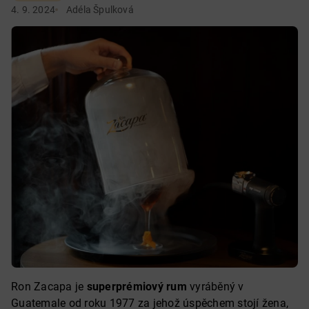
4. 9. 2024
Adéla Špulková
Ron Zacapa je
superprémiový rum
vyráběný v
Guatemale od roku 1977 za jehož úspěchem stojí žena,