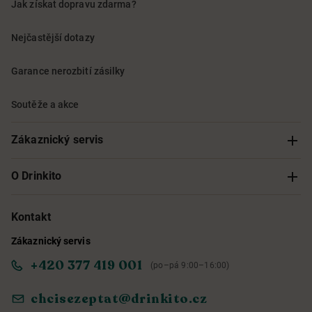
Jak získat dopravu zdarma?
Nejčastější dotazy
Garance nerozbití zásilky
Soutěže a akce
Zákaznický servis
Sledování objednávky
O Drinkito
Možnosti doručení a platby
O nás
Kontakt
Zákaznický servis
Obchodní podmínky
Informace o přístupnosti služby
+420 377 419 001
(po–pá 9:00–16:00)
Ochrana osobních údajů
Objevte naše novinky
chcisezeptat@drinkito.cz
Reklamace a vrácení
Magazín