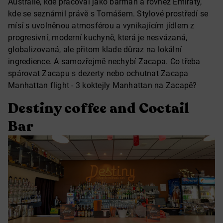
Austrálie, kde pracoval jako barman a rovněž Emiráty,
kde se seznámil právě s Tomášem. Stylové prostředí se
mísí s uvolněnou atmosférou a vynikajícím jídlem z
progresivní, moderní kuchyně, která je nesvázaná,
globalizovaná, ale přitom klade důraz na lokální
ingredience. A samozřejmě nechybí Zacapa. Co třeba
spárovat Zacapu s dezerty nebo ochutnat Zacapa
Manhattan flight - 3 koktejly Manhattan na Zacapě?
Destiny coffee and Coctail
Bar