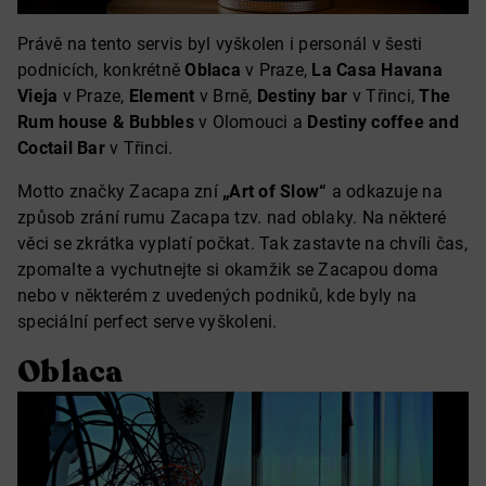
Právě na tento servis byl vyškolen i personál v šesti
podnicích, konkrétně
Oblaca
v Praze,
La Casa Havana
Vieja
v Praze,
Element
v Brně,
Destiny bar
v Třinci,
The
Rum house & Bubbles
v Olomouci a
Destiny coffee and
Coctail Bar
v Třinci.
Motto značky Zacapa zní
„Art of Slow“
a odkazuje na
způsob zrání rumu Zacapa tzv. nad oblaky. Na některé
věci se zkrátka vyplatí počkat. Tak zastavte na chvíli čas,
zpomalte a vychutnejte si okamžik se Zacapou doma
nebo v některém z uvedených podniků, kde byly na
speciální perfect serve vyškoleni.
Oblaca