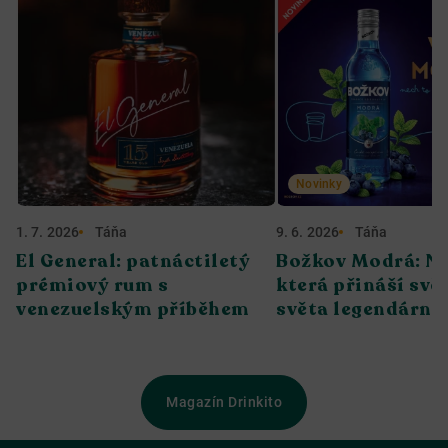
Novinky
1. 7. 2026
Táňa
9. 6. 2026
Táňa
El General: patnáctiletý
Božkov Modrá: No
prémiový rum s
která přináší svěž
venezuelským příběhem
světa legendární 
Magazín Drinkito