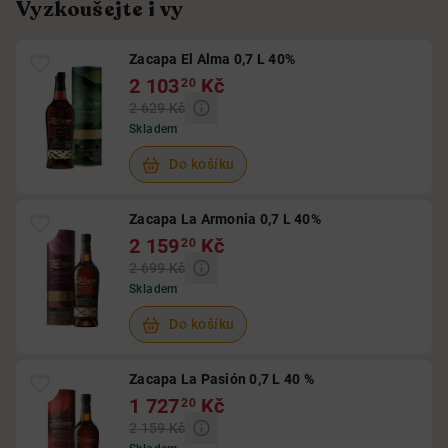
Vyzkoušejte i vy
Zacapa El Alma 0,7 L 40%
2 103
Kč
20
2 629 Kč
Skladem
Do košíku
Zacapa La Armonia 0,7 L 40%
2 159
Kč
20
2 699 Kč
Skladem
Do košíku
Zacapa La Pasión 0,7 L 40 %
1 727
Kč
20
2 159 Kč