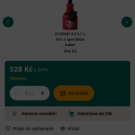
ST-REMY XO 0,7 L
40% v speciálnim
balení
594 Kč
528 Kč
s DPH
Skladem
Do košíku
ks
Garance nerozbití
Odesíláme do 24h
Přidat do oblíbených
Hlídat