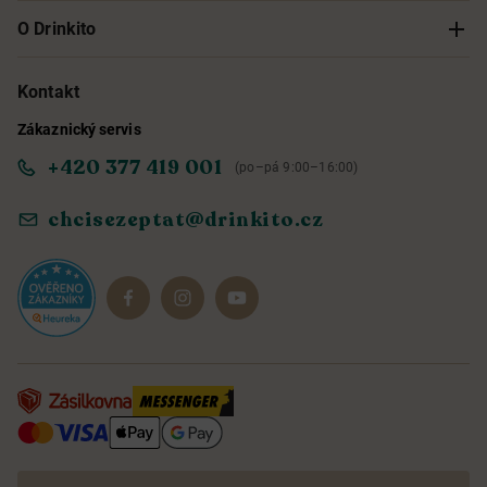
Sledování objednávky
O Drinkito
Možnosti doručení a platby
O nás
Kontakt
Zákaznický servis
Obchodní podmínky
Informace o přístupnosti služby
+420 377 419 001
(po–pá 9:00–16:00)
Ochrana osobních údajů
Objevte naše novinky
chcisezeptat@drinkito.cz
Reklamace a vrácení
Magazín
Dárkové sady