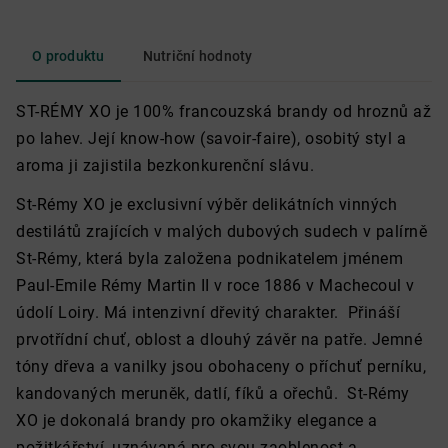
O produktu
Nutriční hodnoty
ST-RÉMY XO je 100% francouzská brandy od hroznů až
po lahev. Její know-how (savoir-faire), osobitý styl a
aroma ji zajistila bezkonkurenční slávu.
St-Rémy XO je exclusivní výběr delikátních vinných
destilátů zrajících v malých dubových sudech v palírně
St-Rémy, která byla založena podnikatelem jménem
Paul-Emile Rémy Martin II v roce 1886 v Machecoul v
údolí Loiry. Má intenzivní dřevitý charakter. Přináší
prvotřídní chuť, oblost a dlouhý závěr na patře. Jemné
tóny dřeva a vanilky jsou obohaceny o příchuť perníku,
kandovaných meruněk, datlí, fíků a ořechů. St-Rémy
XO je
dokonalá brandy pro okamžiky elegance a
požitkářství, uznávaná pro svou zaoblenost a