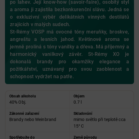
po lahev. Její know-how (savoir-faire), osobitý styl
a aroma ji zajistila bezkonkurenční slávu. Jedná se
o exkluzivní výběr delikátních vinných destilátů
zrajících v malých sudech.
St-Rémy VOSP má ovocné tóny meruňky, broskve,
angreštu a lesních jahod. Květinové aroma se
jemně prolíná s tóny vanilky a dřeva. Má příjemný a
harmonický vanilkový závěr. St-Rémy XO je
dokonalá brandy pro okamžiky elegance a
požitkářství, uznávaný pro svou zaoblenost a
schopnost vydržet na patře.
Obsah alkoholu
Objem
40% Obj.
0.7 l
Zákonné zařazení
Skladování
Brandy nebo Weinbrand
mimo světlo při teplotě cca
15° C
Spotřebujte do
Země původu