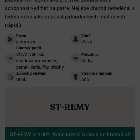
schopnost vydržet na patře.
Nejlépe chutná neředěná, s
ledem nebo jako součást jednoduchých míchaných
nápojů.
Barva
Vůně
jantarová
dřevo
Chuťový profil
dřevo, vanilka,
Příležitost
kandované meruňky,
Dárky
perník, datle, fíky, ořechy
Způsob podávání
Vhodné k míchání
Drink,
Ano
ST-REMY
ST-RÉMY je 100% francouzská brandy od hroznů až