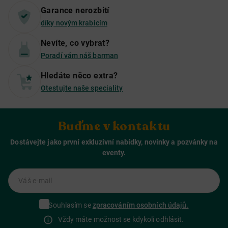
Garance nerozbití
díky novým krabicím
Nevíte, co vybrat?
Poradí vám náš barman
Hledáte něco extra?
Otestujte naše speciality
Buďme v kontaktu
Dostávejte jako první exkluzivní nabídky, novinky a pozvánky na
eventy.
Váš e-mail
Souhlasím se
zpracováním osobních údajů.
Vždy máte možnost se kdykoli odhlásit.