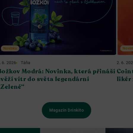
Novinky
Novin
. 6. 2026
Táňa
2. 6. 20
Božkov Modrá: Novinka, která přináší
Coin
svěží vítr do světa legendární
likér
„Zelené“
Magazín Drinkito