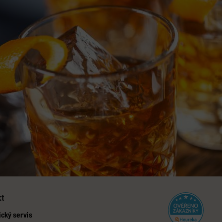
kt
cký servis