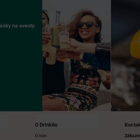
vánky na eventy.
O Drinkito
Konta
O nás
Zákazni