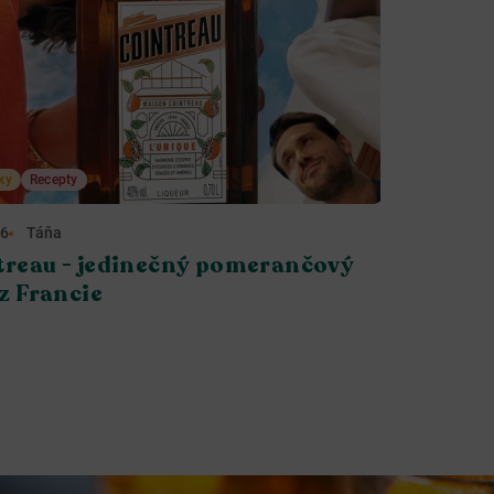
ky
Recepty
26
Táňa
treau - jedinečný pomerančový
 z Francie