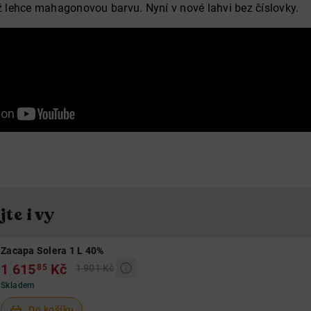
lehce mahagonovou barvu. Nyní v nové lahvi bez číslovky.
te i vy
Zacapa Solera 1 L 40%
1 615
Kč
85
1 901 Kč
Skladem
Do košíku