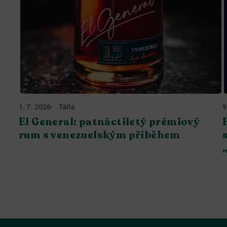
1. 7. 2026
Táňa
9
El General: patnáctiletý prémiový
rum s venezuelským příběhem