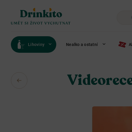
Lihoviny
Nealko a ostatní
A
Videorec