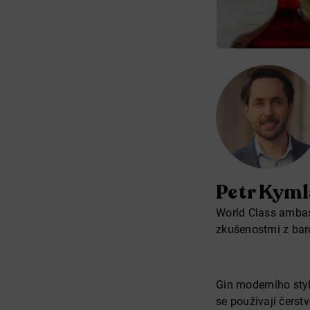
Petr Kyml
World Class ambas
zkušenostmi z bar
Gin moderního styl
se používají čerst