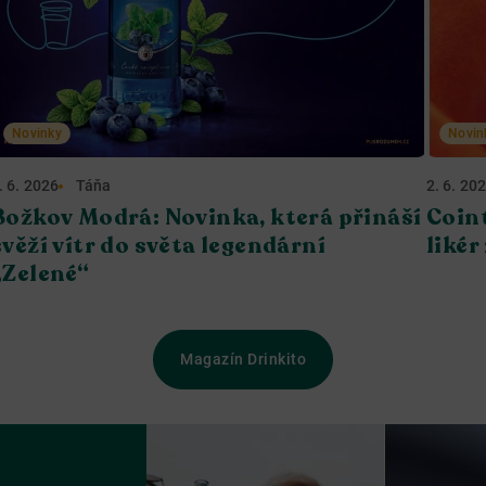
Novinky
Novin
. 6. 2026
Táňa
2. 6. 20
Božkov Modrá: Novinka, která přináší
Coin
svěží vítr do světa legendární
likér
„Zelené“
Magazín Drinkito