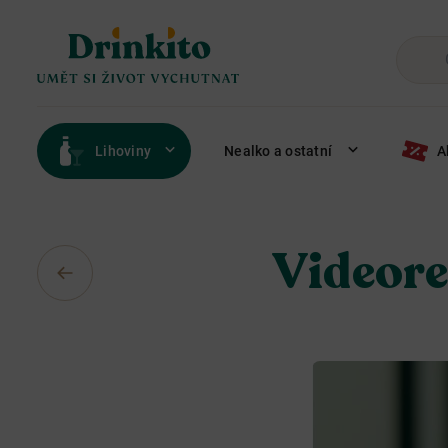
Lihoviny
Nealko a ostatní
A
Videore