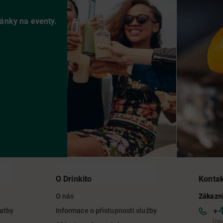
vánky na eventy.
O Drinkito
Konta
O nás
Zákazni
+
latby
Informace o přístupnosti služby
(po