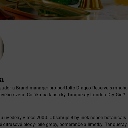
a
ador a Brand manager pro portfolio Diageo Reserve s mnoha
ového světa. Co říká na klasický Tanqueray London Dry Gin?
u uvedený v roce 2000. Obsahuje 8 bylinek neboli botanicals a
vé citrusové plody- bílé grepy, pomeranče a limetky. Tanqueray 