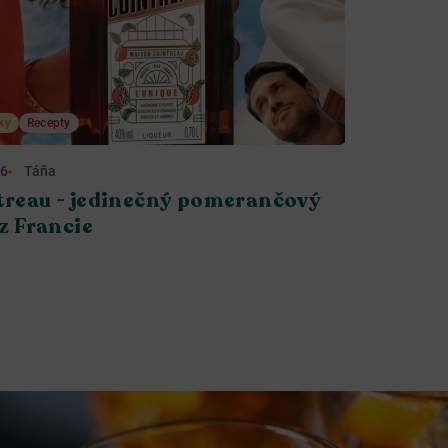
ky
Recepty
26
Táňa
treau - jedinečný pomerančový
 z Francie