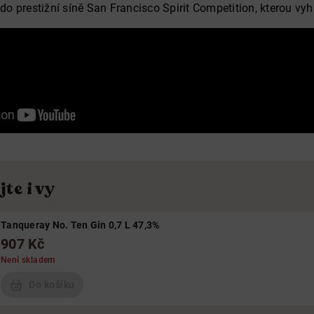
 do prestižní síně San Francisco Spirit Competition, kterou vyhr
te i vy
Tanqueray No. Ten Gin 0,7 L 47,3%
907 Kč
Není skladem
Do košíku