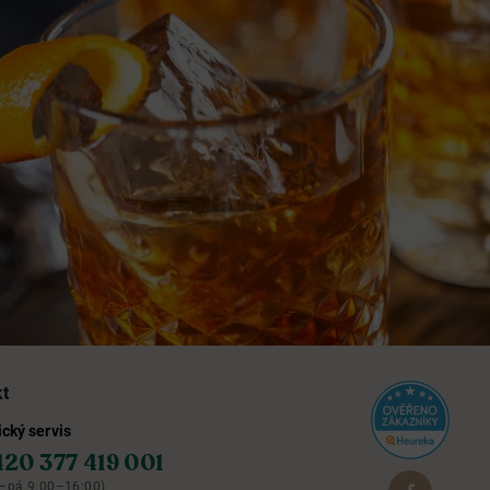
kt
cký servis
420 377 419 001
–pá 9:00–16:00)