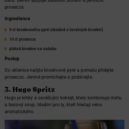
Baru. Bellini spojuje sladkost broskví a jemnost
prosecca.
Ingredience
5 cl broskvového pyré (ideálně z čerstvých broskví)
10 cl prosecca
plátek broskve na ozdobu
Postup
Do sklenice nalijte broskvové pyré a pomalu přidejte
prosecco. Jemně promíchejte a podávejte.
3.
Hugo Spritz
Hugo je lehký a osvěžující koktejl, který kombinuje mátu
a bezový sirup. Ideální pro ty, kteří hledají něco
aromatického.