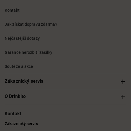
Kontakt
Jak získat dopravu zdarma?
Nejčastější dotazy
Garance nerozbití zásilky
Soutěže a akce
Zákaznický servis
Sledování objednávky
O Drinkito
Možnosti doručení a platby
O nás
Kontakt
Zákaznický servis
Obchodní podmínky
Informace o přístupnosti služby