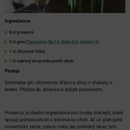
Ingredience
8 cl prosecca
3 cl ginu (
Tanqueray No.10
,
Roku Gin
,
Gordon´s
)
1 cl citronové šťávy
1 cl cukrový sirup nebo podle chuti
Postup
Smíchejte gin, citronovou šťávu a sirup v shakeru s
ledem. Přelijte do sklenice a dolijte proseccem.
Prosecco je ideální ingredience pro tvorbu koktejlů, které
spojují jednoduchost s dokonalou chutí. Ať už plánujete
romantický večer, oslavu nebo jen poklidný relax, tyto