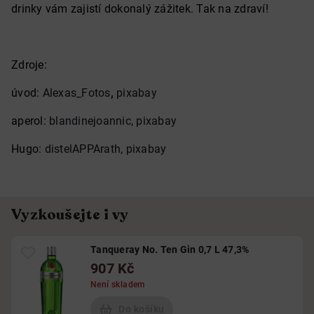
drinky vám zajistí dokonalý zážitek. Tak na zdraví!
Zdroje:
úvod:
Alexas_Fotos
,
pixabay
aperol:
blandinejoannic, pixabay
Hugo:
distelAPPArath, pixabay
Vyzkoušejte i vy
Tanqueray No. Ten Gin 0,7 L 47,3%
907 Kč
Není skladem
Do košíku