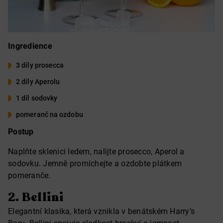
Ingredience
3 díly prosecca
2 díly Aperolu
1 díl sodovky
pomeranč na ozdobu
Postup
Naplňte sklenici ledem, nalijte prosecco, Aperol a
sodovku. Jemně promíchejte a ozdobte plátkem
pomeranče.
2.
Bellini
Elegantní klasika, která vznikla v benátském Harry’s