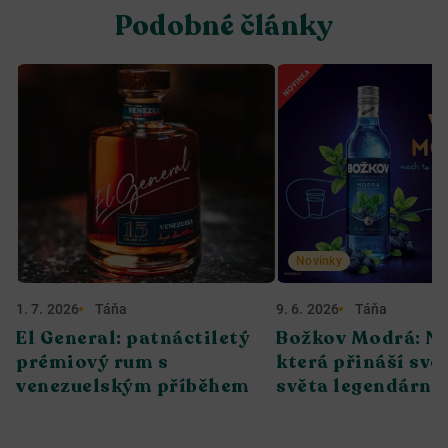
Podobné články
Novinky
1. 7. 2026
Táňa
9. 6. 2026
Táňa
El General: patnáctiletý
Božkov Modrá: No
prémiový rum s
která přináší svěž
venezuelským příběhem
světa legendární 