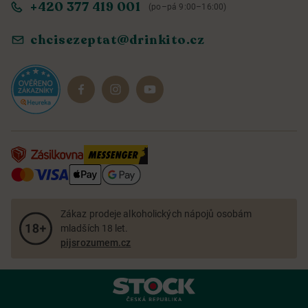
+420 377 419 001
(po–pá 9:00–16:00)
Ochrana osobních údajů
Objevte naše novinky
chcisezeptat@drinkito.cz
Reklamace a vrácení
Magazín
Dárkové sady
Zákaz prodeje alkoholických nápojů osobám
mladších 18 let.
pijsrozumem.cz