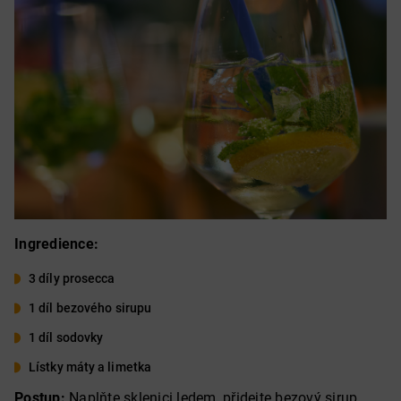
Ingredience:
3 díly prosecca
1 díl bezového sirupu
1 díl sodovky
Lístky máty a limetka
Postup:
Naplňte sklenici ledem, přidejte bezový sirup,