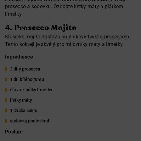
prosecco a sodovku. Ozdobte lístky máty a plátkem
limetky.
4.
Prosecco Mojito
Klasické mojito dostává bublinkový twist s proseccem.
Tento koktejl je skvělý pro milovníky máty a limetky.
Ingredience
3 díly prosecca
1 díl bílého rumu
šťáva z půlky limetky
lístky máty
1 lžička cukru
sodovka podle chuti
Postup: