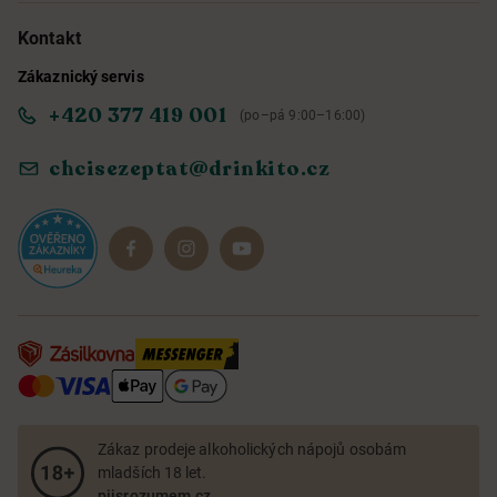
Možnosti doručení a platby
O nás
Kontakt
Zákaznický servis
Obchodní podmínky
Informace o přístupnosti služby
+420 377 419 001
(po–pá 9:00–16:00)
Ochrana osobních údajů
Objevte naše novinky
chcisezeptat@drinkito.cz
Reklamace a vrácení
Magazín
Dárkové sady
Zákaz prodeje alkoholických nápojů osobám
mladších 18 let.
pijsrozumem.cz