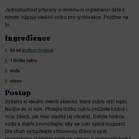
Jednoduchost přípravy a minimum ingrediencí dělá z
tohoto nápoje ideální volbu pro rychloakce. Pojďme na
to.
Ingredience
50 ml
Božkov Originál
1 lžička cukru
voda
citron
Postup
Vyberte si ideální menší sklenici, která dobře drží teplo.
Nalijte do ní rum. Přidejte lžičku cukru (můžete klidně i
více, záleží, jak moc sladký jej chcete). Dolijte horkou
vodu a dobře promíchejte, aby se cukr úplně rozpustil.
Dle chuti vymačkejte citronovou šťávu a opět
promíchejte. Ozdobte plátkem citronu a podávejte horké.