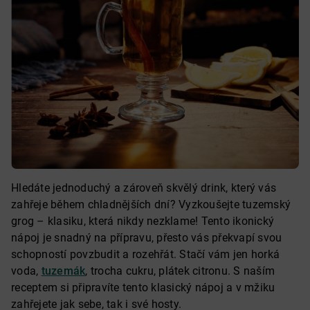
Hledáte jednoduchý a zároveň skvělý drink, který vás
zahřeje během chladnějších dní? Vyzkoušejte tuzemský
grog – klasiku, která nikdy nezklame! Tento ikonický
nápoj je snadný na přípravu, přesto vás překvapí svou
schopností povzbudit a rozehřát. Stačí vám jen horká
voda,
tuzemák
, trocha cukru, plátek citronu. S naším
receptem si připravíte tento klasický nápoj a v mžiku
zahřejete jak sebe, tak i své hosty.