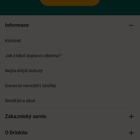
Informace
Kontakt
Jak získat dopravu zdarma?
Nejčastější dotazy
Garance nerozbití zásilky
Soutěže a akce
Zákaznický servis
Sledování objednávky
O Drinkito