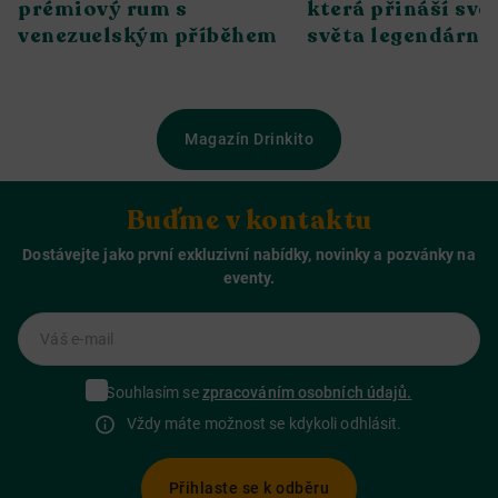
prémiový rum s
která přináší svěž
venezuelským příběhem
světa legendární 
Magazín Drinkito
Buďme v kontaktu
Dostávejte jako první exkluzivní nabídky, novinky a pozvánky na
eventy.
Váš e-mail
Souhlasím se
zpracováním osobních údajů.
Vždy máte možnost se kdykoli odhlásit.
Přihlaste se k odběru