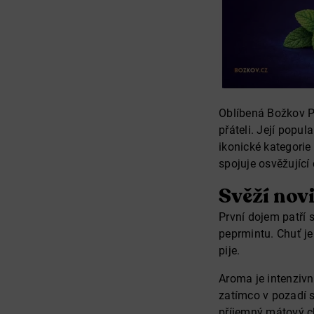
Oblíbená Božkov Pe
přáteli. Její popul
ikonické kategorie
spojuje osvěžující
Svěží nov
První dojem patří 
peprmintu. Chuť je
pije.
Aroma je intenziv
zatímco v pozadí 
příjemný mátový ch