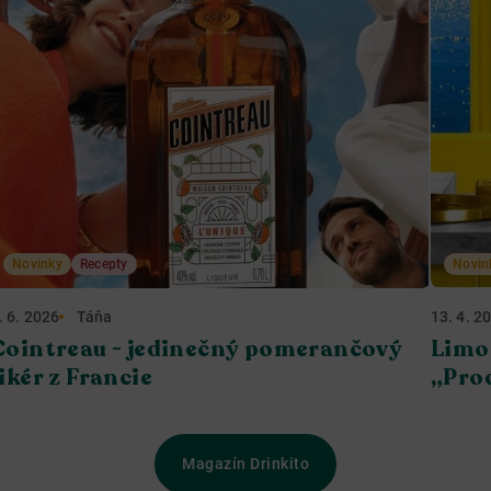
Novinky
Recepty
Novin
. 6. 2026
Táňa
13. 4. 2
Cointreau - jedinečný pomerančový
Limo
likér z Francie
„Pro
Magazín Drinkito