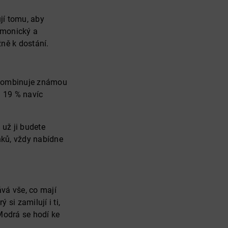
jí tomu, aby
rmonický a
žně k dostání.
ý kombinuje známou
 19 % navíc
ť už ji budete
nků, vždy nabídne
vá vše, co mají
si zamilují i ti,
 Modrá se hodí ke