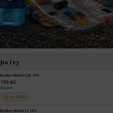
te i vy
Božkov Modrá 0,5L 19%
159 Kč
Skladem
Do košíku
Božkov Modrá 1L 19%