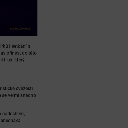
rků i setkání s
čas přinést do této
likér, který
istické svěžesti
e se velmi snadno
ým nádechem,
 zanechává