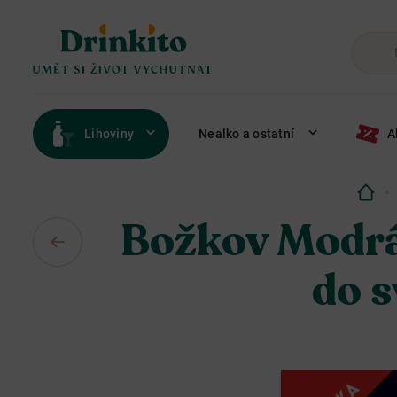
Lihoviny
Nealko a ostatní
A
Božkov Modrá:
do s