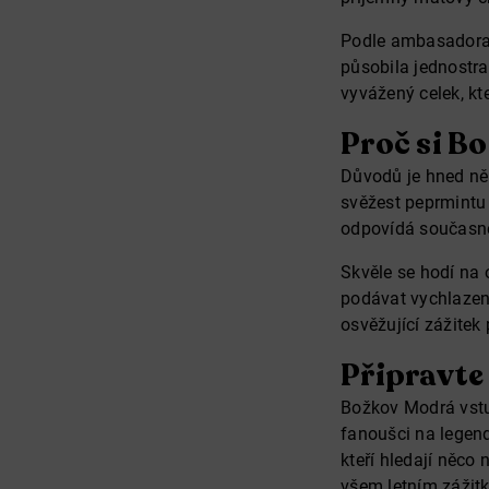
Podle ambasadora 
působila jednostra
vyvážený celek, kt
Proč si B
Důvodů je hned něk
svěžest peprmintu
odpovídá současném
Skvěle se hodí na os
podávat vychlazeno
osvěžující zážitek 
Připravte
Božkov Modrá vstu
fanoušci na legendá
kteří hledají něco
všem letním zážit