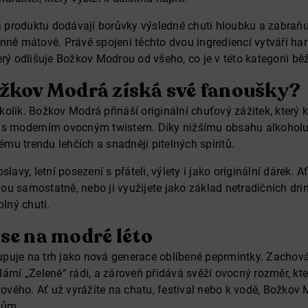
produktu dodávají borůvky výsledné chuti hloubku a zabraňu
nně mátově. Právě spojení těchto dvou ingrediencí vytváří ha
erý odlišuje Božkov Modrou od všeho, co je v této kategorii bě
ožkov Modrá získá své fanoušky?
olik. Božkov Modrá přináší originální chuťový zážitek, kter
 s moderním ovocným twistem. Díky nižšímu obsahu alkoholu
u trendu lehčích a snadněji pitelných spiritů.
lavy, letní posezení s přáteli, výlety i jako originální dárek. A
u samostatně, nebo ji využijete jako základ netradičních dri
plný chuti.
 se na modré léto
puje na trh jako nová generace oblíbené peprmintky. Zachová
rní „Zelené“ rádi, a zároveň přidává svěží ovocný rozměr, který 
 nového. Ať už vyrážíte na chatu, festival nebo k vodě, Božkov
kům.