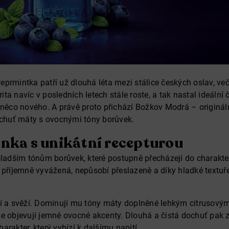
prmintka patří už dlouhá léta mezi stálice českých oslav, večí
arita navíc v posledních letech stále roste, a tak nastal ideální 
 něco nového. A právě proto přichází Božkov Modrá – originální 
 chuť máty s ovocnými tóny borůvek.
inka s unikátní recepturou
sladším tónům borůvek, které postupně přecházejí do charakter
 příjemně vyvážená, nepůsobí přeslazeně a díky hladké textuř
ní a svěží. Dominují mu tóny máty doplněné lehkým citrusov
se objevují jemné ovocné akcenty. Dlouhá a čistá dochuť pak
arakter, který vybízí k dalšímu napití.