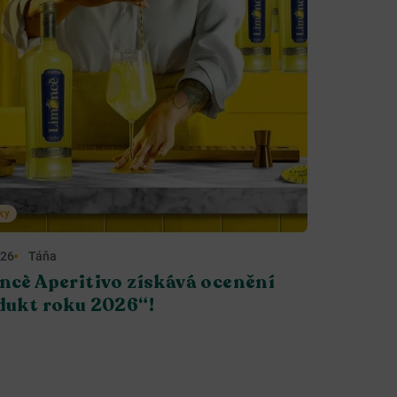
ky
026
Táňa
ncè Aperitivo získává ocenění
dukt roku 2026“!