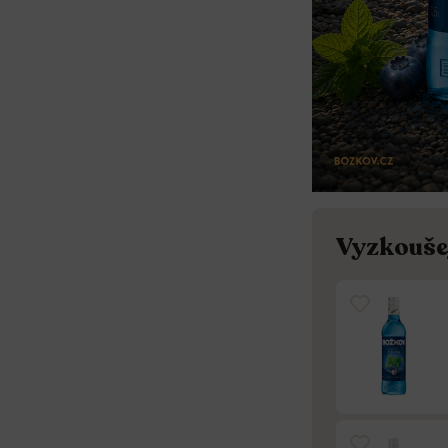
Vyzkoušej