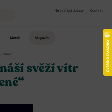
Nejčastější dotazy
Kontakt
Merch
Magazín
 „Zelené“
áší svěží vítr
lené“